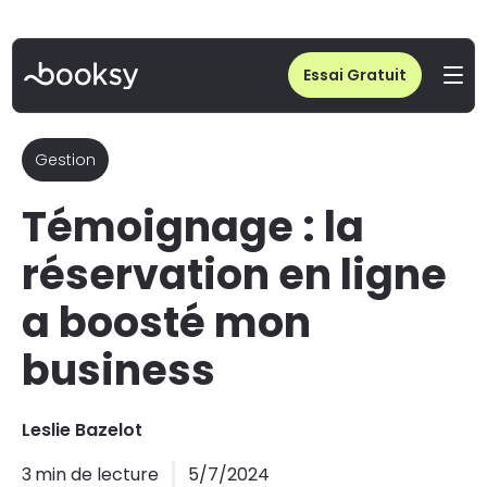
Home
/
Blog
/
Témoignage : la réservation en ligne a boosté mon business
Essai Gratuit
Gestion
Témoignage : la
réservation en ligne
a boosté mon
business
Leslie Bazelot
3
min de lecture
5/7/2024