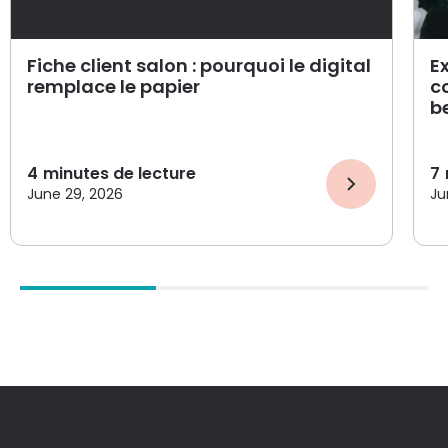
Fiche client salon : pourquoi le digital
E
remplace le papier
c
b
4
minutes de lecture
7
June 29, 2026
Ju