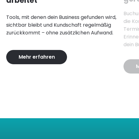
arbeitet
Buchu
Tools, mit denen dein Business gefunden wird,
die Ko
sichtbar bleibt und Kundschaft regelmäßig
Termi
zurückkommt – ohne zusätzlichen Aufwand.
Erinne
dein B
Mehr erfahren
M