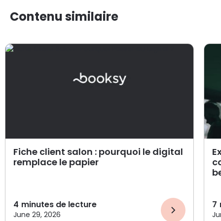
Contenu similaire
Fiche client salon : pourquoi le digital
E
remplace le papier
c
b
4
minutes de lecture
7
June 29, 2026
Ju