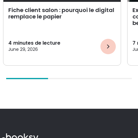
Fiche client salon : pourquoi le digital
E
remplace le papier
c
b
4
minutes de lecture
7
June 29, 2026
Ju