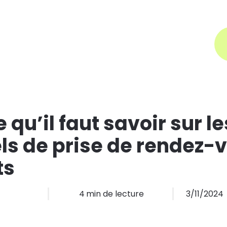
Aide
Prendre rendez-vous
Types d'entreprises
Tarifs
Plus
 qu’il faut savoir sur le
els de prise de rendez-
ts
4
min de lecture
3/11/2024