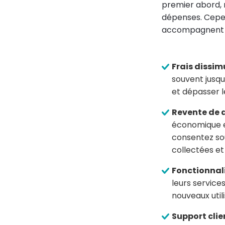
premier abord, 
dépenses. Cepen
accompagnent 
Frais dissim
souvent jusq
et dépasser 
Revente de 
économique en
consentez sou
collectées et
Fonctionnali
leurs services
nouveaux util
Support clie