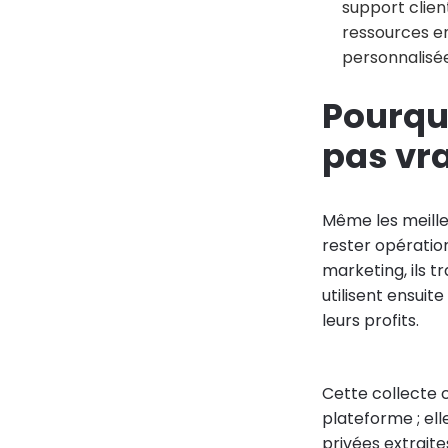
support clien
ressources e
personnalisée
Pourquo
pas vra
Même les meille
rester opération
marketing, ils t
utilisent ensui
leurs profits.
Cette collecte c
plateforme ; ell
privées extraite