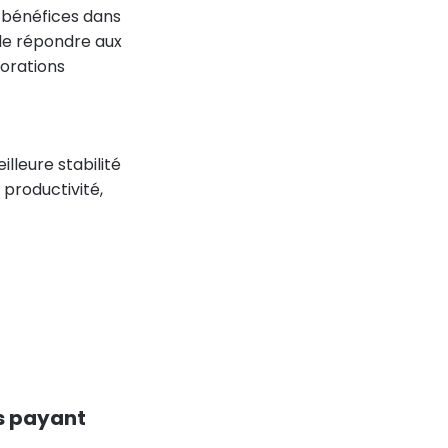
s bénéfices dans
 de répondre aux
iorations
lleure stabilité
 productivité,
us payant