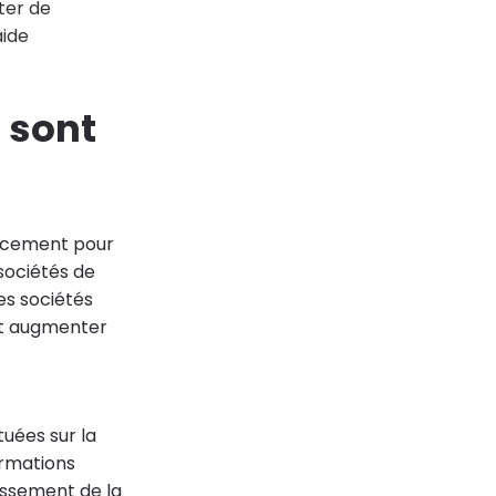
nter de
aide
e sont
ancement pour
 sociétés de
es sociétés
 et augmenter
tuées sur la
ormations
lissement de la