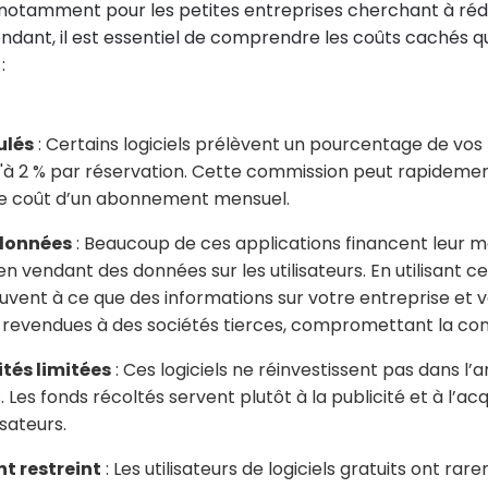
notamment pour les petites entreprises cherchant à rédu
dant, il est essentiel de comprendre les coûts cachés qu
:
ulés
: Certains logiciels prélèvent un pourcentage de vos
u'à 2 % par réservation. Cette commission peut rapideme
le coût d’un abonnement mensuel.
données
: Beaucoup de ces applications financent leur 
 vendant des données sur les utilisateurs. En utilisant ces
vent à ce que des informations sur votre entreprise et vo
 revendues à des sociétés tierces, compromettant la conf
tés limitées
: Ces logiciels ne réinvestissent pas dans l’
. Les fonds récoltés servent plutôt à la publicité et à l’acq
isateurs.
nt restreint
: Les utilisateurs de logiciels gratuits ont ra