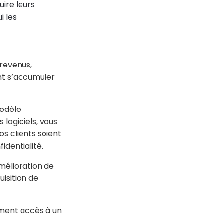
ire leurs
i les
 revenus,
nt s’accumuler
modèle
 logiciels, vous
s clients soient
identialité.
amélioration de
uisition de
rement accès à un