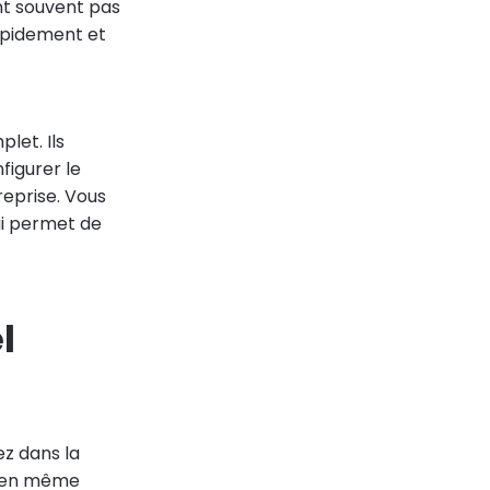
nt souvent pas
apidement et
let. Ils
figurer le
reprise. Vous
ui permet de
l
ez dans la
r en même