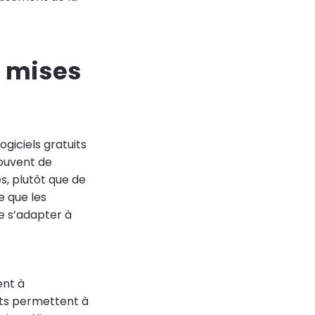
s mises
ogiciels gratuits
souvent de
s, plutôt que de
e que les
de s’adapter à
ent à
nts permettent à