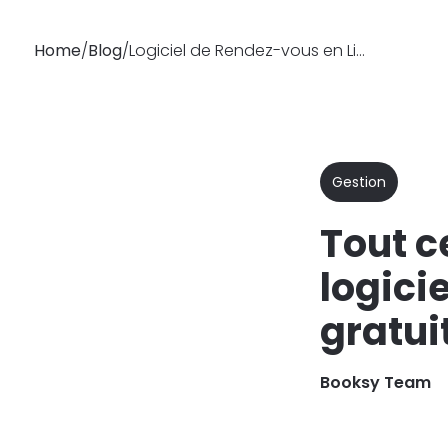
Home
/
Blog
/
Logiciel de Rendez-vous en Ligne Gratuit : Les Pièges
Pourquoi
Fonctionnalités
Booksy
Gestion
Tout ce
logici
gratui
Booksy Team