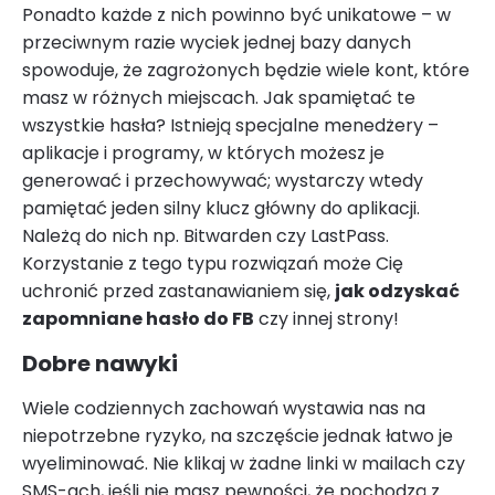
Ponadto każde z nich powinno być unikatowe – w
przeciwnym razie wyciek jednej bazy danych
spowoduje, że zagrożonych będzie wiele kont, które
masz w różnych miejscach. Jak spamiętać te
wszystkie hasła? Istnieją specjalne menedżery –
aplikacje i programy, w których możesz je
generować i przechowywać; wystarczy wtedy
pamiętać jeden silny klucz główny do aplikacji.
Należą do nich np. Bitwarden czy LastPass.
Korzystanie z tego typu rozwiązań może Cię
uchronić przed zastanawianiem się,
jak odzyskać
zapomniane hasło do FB
czy innej strony!
Dobre nawyki
Wiele codziennych zachowań wystawia nas na
niepotrzebne ryzyko, na szczęście jednak łatwo je
wyeliminować. Nie klikaj w żadne linki w mailach czy
SMS-ach, jeśli nie masz pewności, że pochodzą z