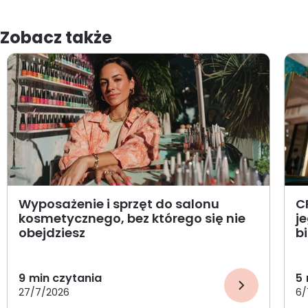
Zobacz także
Wyposażenie i sprzęt do salonu
C
kosmetycznego, bez którego się nie
j
obejdziesz
b
9
min czytania
5
27/7/2026
6/