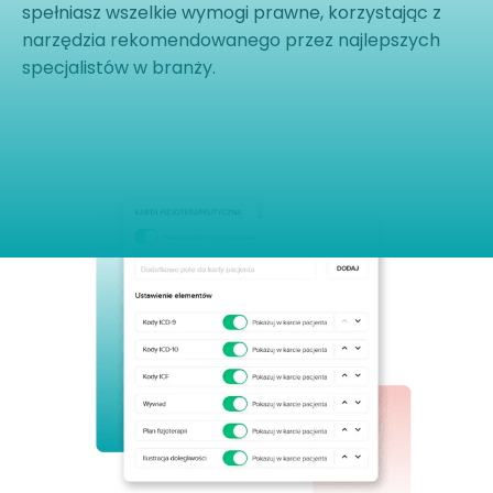
spełniasz wszelkie wymogi prawne, korzystając z
narzędzia rekomendowanego przez najlepszych
specjalistów w branży.