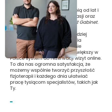
Jesteśmy związani z fizjoterapią od lat i
włożyliśmy mnóstwo serca, pasji oraz
wiedzy budując system
Znajdź Gabinet
.
Razem z Booksy stworzyliśmy
rozwiązanie, które jeszcze bardziej
podnosi standardy zarządzania
gabinetem łącząc prowadzenie
dokumentacji medycznej i największy w
Polsce system do rezerwacji wizyt online.
To dla nas ogromna satysfakcja, że
możemy wspólnie tworzyć przyszłość
fizjoterapii i każdego dnia ułatwiać
pracę tysiącom specjalistów, takich jak
Ty.