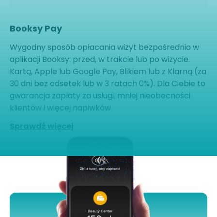
Booksy Pay
Wygodny sposób opłacania wizyt bezpośrednio w
aplikacji Booksy: przed, w trakcie lub po wizycie.
Kartą, Apple lub Google Pay, Blikiem lub z Klarną (za
30 dni bez odsetek lub w 3 ratach 0%). Dla Ciebie to
gwarancja zapłaty za usługi, mniej nieobecności
klientów i więcej napiwków.
Sprawdź więcej