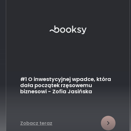
#1 O inwestycyjnej wpadce, która
dała początek rzęsowemu
biznesowi - Zofia Jasińska
Zobacz teraz