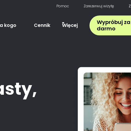
Pomoc
Zarezerwuj wizytę
Z
Wypróbuj za
la kogo
Cennik
Więcej
darmo
asty,