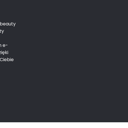
 beauty
ży
m e-
ięki
Ciebie