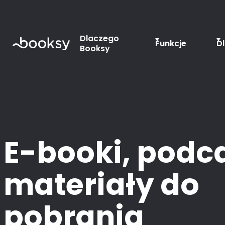
Dlaczego
Funkcje
D
Booksy
E-booki, podc
materiały do
pobrania