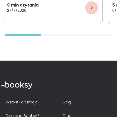
9
min czytania
5
27/7/2026
6/
Wszystkie funkcje
Blog
Dla kogo Booksy?
O nas