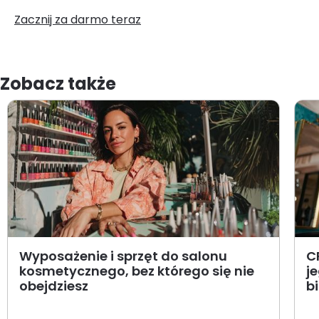
Zacznij za darmo teraz
Zobacz także
Wyposażenie i sprzęt do salonu
C
kosmetycznego, bez którego się nie
j
obejdziesz
b