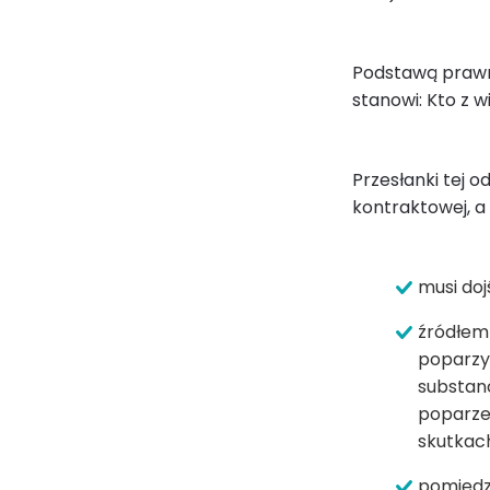
Podstawą prawną
stanowi: Kto z w
Przesłanki tej 
kontraktowej, a 
musi doj
źródłem
poparzył
substanc
poparzen
skutkach
pomiędz