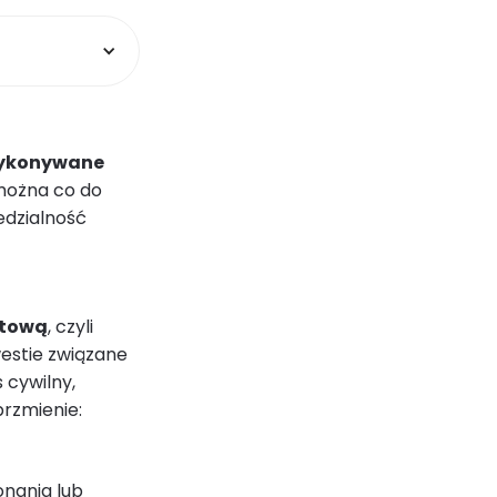
 wykonywane
 można co do
edzialność
ktową
, czyli
estie związane
 cywilny,
brzmienie:
onania lub