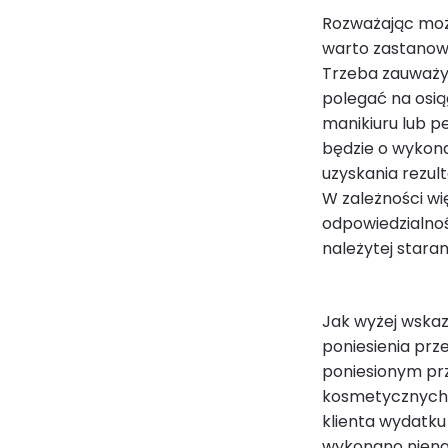
Rozważając możl
warto zastanowi
Trzeba zauważy
polegać na osią
manikiuru lub pe
będzie o wykon
uzyskania rezul
W zależności wi
odpowiedzialnoś
należytej stara
Jak wyżej wskaz
poniesienia prz
poniesionym prz
kosmetycznych t
klienta wydatku
wykonano niena