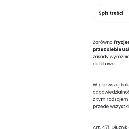
Spis treści
Zarówno
fryzj
przez siebie us
zasady wyróżnić
deliktową.
W pierwszej kol
odpowiedzialno
z tym rodzajem 
przede wszystki
Art. 471. Dłużni