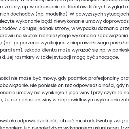
 rozmiary, np. w odniesieniu do klientów, których wygląd
z nich dochodów (np. modelka). W powyższych sytuacjach
należyte wykonanie bądź niewykonanie umowy doprowadzi
hodów. Z drugiej jednak strony, w wypadku doznania prze
drowiu na skutek nienależytego wykonania zobowiązania 
 (np. poparzenia wynikające z nieprawidłowego posłużen
aratem), szkoda klienta może wyrażać się np. w ponies
eki. Jej rozmiary w takiej sytuacji mogą być znaczące.
ności nie może być mowy, gdy podmiot profesjonalny pr
obowiązanie. Nie poniesie on też odpowiedzialności, gdy 
onanie umowy nie wyniknęło z jego winy (przy czym to 
a, że nie ponosi on winy w nieprawidłowym wykonaniu zob
owstała odpowiedzialność, istnieć musi adekwatny związ
onaniem lub nienależytym wykonaniem usługi przez fryz