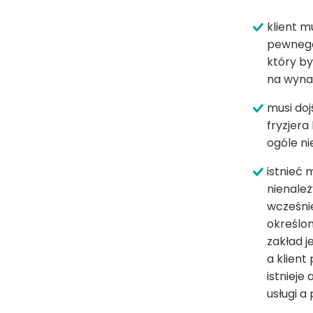
klient m
pewnego
który by
na wynag
musi do
fryzjera
ogóle ni
istnieć
nienależ
wcześnie
określon
zakład j
a klient
istniej
usługi a