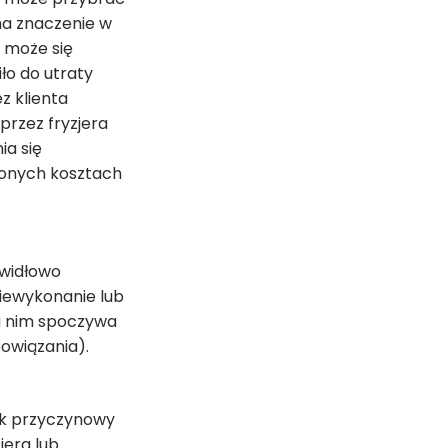
 ma znaczenie w
 może się
ło do utraty
z klienta
przez fryzjera
ia się
ionych kosztach
awidłowo
niewykonanie lub
na nim spoczywa
owiązania).
ek przyczynowy
jera lub