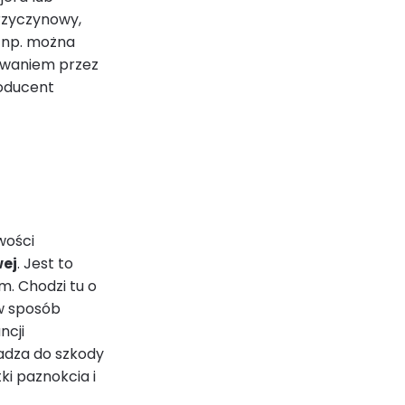
rzyczynowy,
 np. można
owaniem przez
roducent
wości
wej
. Jest to
m. Chodzi tu o
 w sposób
ncji
adza do szkody
tki paznokcia i