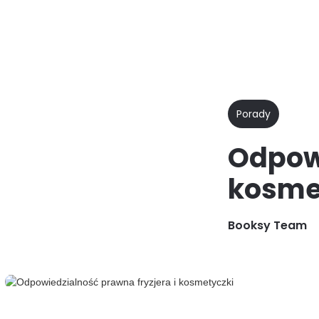
Dlaczego
Funkcje
D
Booksy
Porady
Odpowi
kosme
Booksy Team