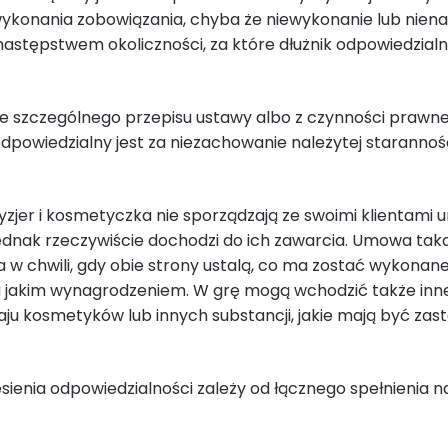
ykonania zobowiązania, chyba że niewykonanie lub niena
następstwem okoliczności, za które dłużnik odpowiedzialno
 ze szczególnego przepisu ustawy albo z czynności prawnej
odpowiedzialny jest za niezachowanie należytej starannośc
ryzjer i kosmetyczka nie sporządzają ze swoimi klientami
ednak rzeczywiście dochodzi do ich zawarcia. Umowa taka
w chwili, gdy obie strony ustalą, co ma zostać wykonane
a jakim wynagrodzeniem. W grę mogą wchodzić także inne
ju kosmetyków lub innych substancji, jakie mają być zas
sienia odpowiedzialności zależy od łącznego spełnienia 