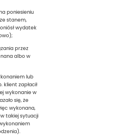
na poniesieniu
ze stanem,
 poniósł wydatek
owo);
zania przez
onana albo w
ykonaniem lub
klient zapłacił
 jej wykonanie w
zało się, że
 więc wykonana,
 takiej sytuacji
iewykonaniem
dzenia).