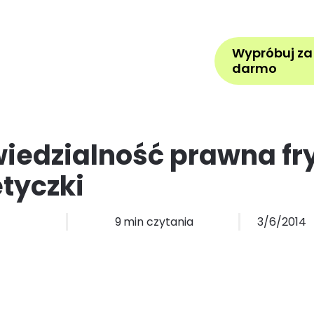
Pomoc
Zarezerwuj wizytę
Z
Wypróbuj za
la kogo
Cennik
Więcej
darmo
edzialność prawna fry
tyczki
9
min czytania
3/6/2014