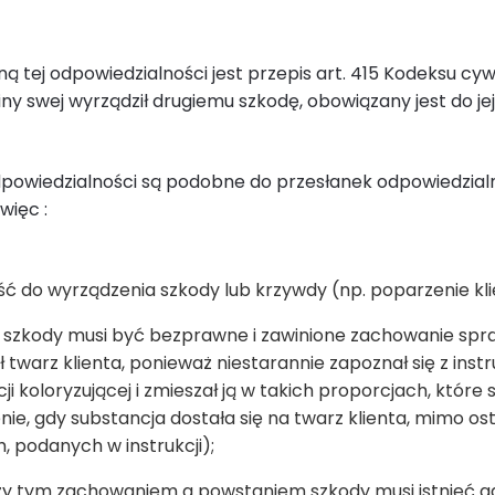
 tej odpowiedzialności jest przepis art. 415 Kodeksu cyw
iny swej wyrządził drugiemu szkodę, obowiązany jest do je
odpowiedzialności są podobne do przesłanek odpowiedzial
więc :
ść do wyrządzenia szkody lub krzywdy (np. poparzenie kli
 szkody musi być bezprawne i zawinione zachowanie spraw
 twarz klienta, ponieważ niestarannie zapoznał się z instr
ji koloryzującej i zmieszał ją w takich proporcjach, któr
ie, gdy substancja dostała się na twarz klienta, mimo os
, podanych w instrukcji);
y tym zachowaniem a powstaniem szkody musi istnieć 