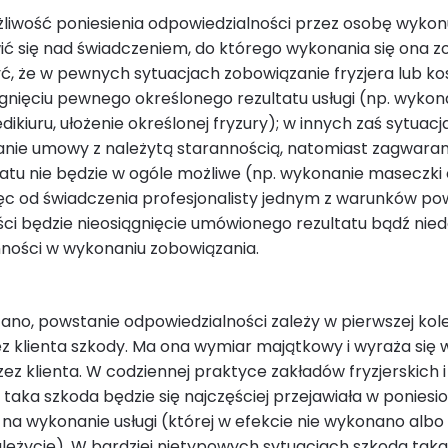
iwość poniesienia odpowiedzialności przez osobę wykonu
ć się nad świadczeniem, do którego wykonania się ona z
ć, że w pewnych sytuacjach zobowiązanie fryzjera lub k
gnięciu pewnego określonego rezultatu usługi (np. wykonan
dikiuru, ułożenie określonej fryzury); w innych zaś sytuac
anie umowy z należytą starannością, natomiast zagwara
tatu nie będzie w ogóle możliwe (np. wykonanie maseczki
ęc od świadczenia profesjonalisty jednym z warunków po
ci będzie nieosiągnięcie umówionego rezultatu bądź nied
nności w wykonaniu zobowiązania.
ano, powstanie odpowiedzialności zależy w pierwszej kole
ez klienta szkody. Ma ona wymiar majątkowy i wyraża się
ez klienta. W codziennej praktyce zakładów fryzjerskich i
aka szkoda będzie się najczęściej przejawiała w ponies
 na wykonanie usługi (której w efekcie nie wykonano albo
leżycie). W bardziej nietypowych sytuacjach szkoda tak