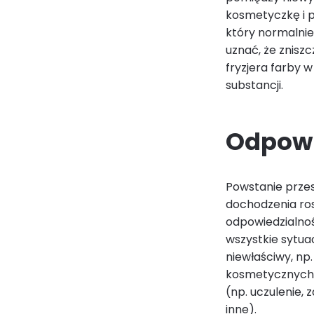
kosmetyczkę i p
który normalni
uznać, że znis
fryzjera farby w
substancji.
Odpowi
Powstanie przes
dochodzenia ro
odpowiedzialnoś
wszystkie sytua
niewłaściwy, np.
kosmetycznych,
(np. uczulenie, 
inne).