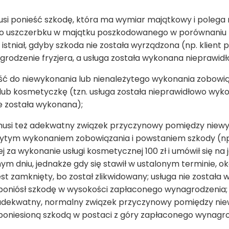
usi ponieść szkodę, która ma wymiar majątkowy i polega 
 uszczerbku w majątku poszkodowanego w porównaniu 
 istniał, gdyby szkoda nie została wyrządzona (np. klient
rodzenie fryzjera, a usługa została wykonana nieprawidł
jść do niewykonania lub nienależytego wykonania zobowią
 lub kosmetyczkę (tzn. usługa została nieprawidłowo wyk
e została wykonana);
 musi też adekwatny związek przyczynowy pomiędzy niew
ytym wykonaniem zobowiązania i powstaniem szkody (np. 
j za wykonanie usługi kosmetycznej 100 zł i umówił się na
ym dniu, jednakże gdy się stawił w ustalonym terminie, oka
est zamknięty, bo został zlikwidowany; usługa nie została
 poniósł szkodę w wysokości zapłaconego wynagrodzenia; w
e adekwatny, normalny związek przyczynowy pomiędzy n
 poniesioną szkodą w postaci z góry zapłaconego wynagro