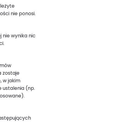
leżyte
ści nie ponosi.
 nie wynika nic
i.
 umów
 zostaje
, w jakim
 ustalenia (np.
tosowane).
następujących