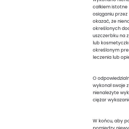
całkiem istotne
osiąganiu prze
okazać, że nie
określonych doc
uszczerbku na z
lub kosmetyczkę
określonym prep
leczenia lub opi
O odpowiedzial
wykonał swoje z
nienależyte wyk
ciężar wykazani
W końcu, aby p
pomiędzy niewyk