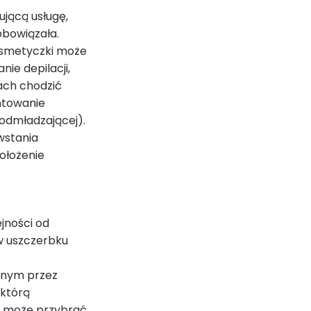
jącą usługę,
obowiązała.
osmetyczki może
ie depilacji,
jach chodzić
ntowanie
 odmładzającej).
wstania
ołożenie
jności od
 w uszczerbku
ionym przez
 którą
a może przybrać