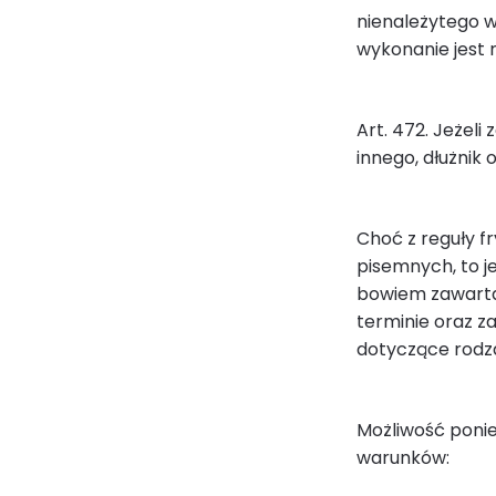
nienależytego w
wykonanie jest 
Art. 472. Jeżeli
innego, dłużnik 
Choć z reguły f
pisemnych, to j
bowiem zawarta 
terminie oraz z
dotyczące rodza
Możliwość ponie
warunków: