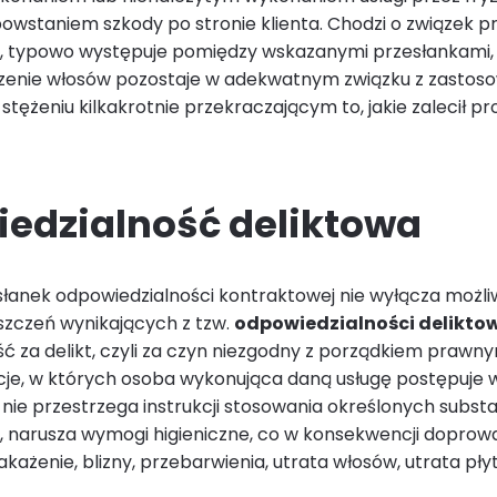
owstaniem szkody po stronie klienta. Chodzi o związek p
e, typowo występuje pomiędzy wskazanymi przesłankami,
zczenie włosów pozostaje w adekwatnym związku z zastos
 stężeniu kilkakrotnie przekraczającym to, jakie zalecił p
edzialność deliktowa
łanek odpowiedzialności kontraktowej nie wyłącza możli
szczeń wynikających z tzw.
odpowiedzialności delikto
ć za delikt, czyli za czyn niezgodny z porządkiem prawny
cje, w których osoba wykonująca daną usługę postępuje
 nie przestrzega instrukcji stosowania określonych substa
 narusza wymogi higieniczne, co w konsekwencji doprow
zakażenie, blizny, przebarwienia, utrata włosów, utrata pły