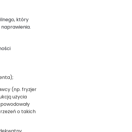
ilnego, który
j naprawienia.
ności
enta);
cy (np. fryzjer
ukcją użycia
e spowodowały
trzeżeń o takich
adekwatny