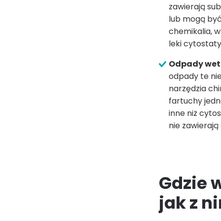
zawierają sub
lub mogą być
chemikalia, 
leki cytostat
Odpady weter
odpady te ni
narzędzia chi
fartuchy jedn
inne niż cyto
nie zawierają
Gdzie 
jak z 