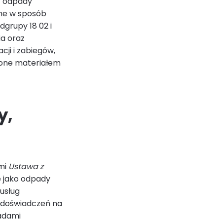
z odpady
ane w sposób
dgrupy 18 02 i
ia oraz
cji i zabiegów,
czone materiałem
y,
mi
Ustawa z
e jako odpady
usług
 doświadczeń na
adami