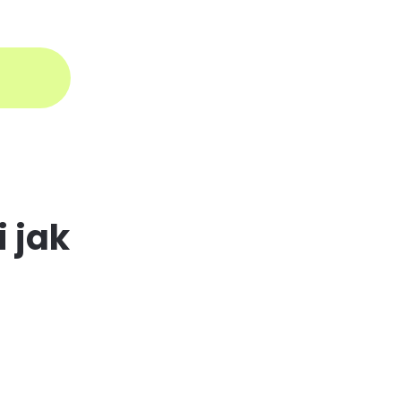
aloguj się
i jak
3