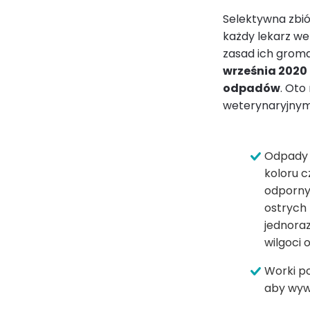
Selektywna zbi
każdy lekarz we
zasad ich grom
września 2020
odpadów
. Oto
weterynaryjnym
Odpady 
koloru c
odpornyc
ostrych
jednoraz
wilgoci 
Worki p
aby wywi