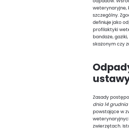
odpadów. Wśró
weterynaryjne,
szczególny. Zgo
definiuje jako 
profilaktyki wet
bandaże, gaziki
skażonym czy zu
Odpady
ustawy
Zasady postępo
dnia 14 grudnia
powstające w zw
weterynaryjnyc
zwierzętach. I