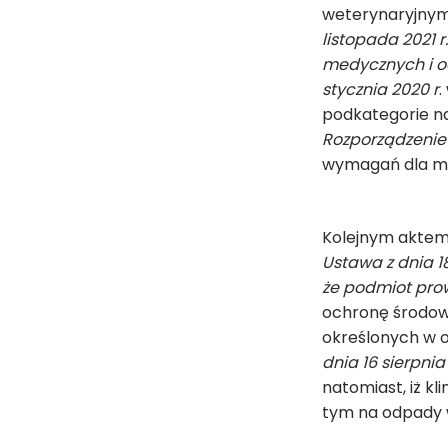
weterynaryjnym
listopada 2021
medycznych i 
stycznia 2020 r
.
podkategorie n
Rozporządzenie M
wymagań dla m
Kolejnym aktem 
Ustawa z dnia 18
że podmiot prow
ochronę środow
określonych w 
dnia 16 sierpnia
natomiast, iż k
tym na odpady 