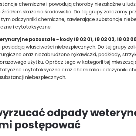
stancje chemiczne i powodują choroby niezakaźne u ludzi
 źródłem skażenia środowiska. Do tej grupy zaliczamy p
w tym odczynniki chemiczne, zawierające substancje nieb
yczne i cytotoksyczne.
ynaryjne pozostałe - kody 18 02 01, 18 02 03, 18 02 06
e posiadają właściwości niebezpiecznych. Do tej grupy z
rurgiczne oraz niezabrudzone rękawiczki, podkłady, strzy
orazowego użytku. Oprócz tego w kategorii tej mieszczą s
statyczne i cytotoksyczne oraz chemikalia i odczynniki c
 substancji niebezpiecznych.
wyrzucać odpady weteryna
nimi postępować