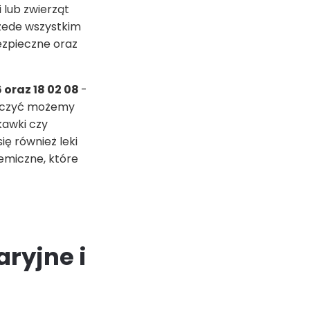
 lub zwierząt
rzede wszystkim
ezpieczne oraz
 oraz 18 02 08
-
aliczyć możemy
kawki czy
ię również leki
hemiczne, które
ryjne i