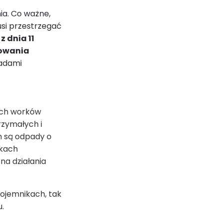
ia. Co ważne,
usi przestrzegać
 dnia 11
nowania
padami
ych worków
rzymałych i
m są odpady o
ikach
na działania
ojemnikach, tak
.