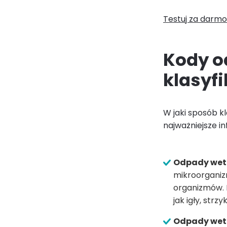
Testuj za darmo
Kody o
klasyf
W jaki sposób k
najważniejsze i
Odpady wete
mikroorganizm
organizmów. 
jak igły, str
Odpady weter