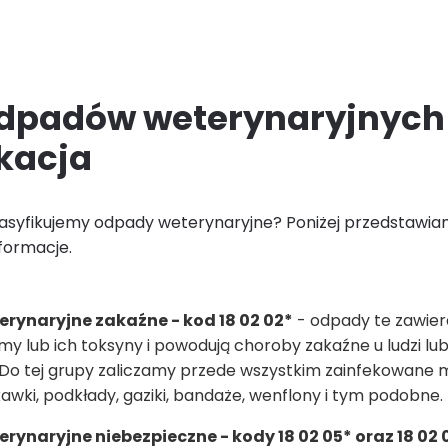
dpadów weterynaryjnych
ikacja
lasyfikujemy odpady weterynaryjne? Poniżej przedstawi
nformacje.
rynaryjne zakaźne - kod 18 02 02*
- odpady te zawier
y lub ich toksyny i powodują choroby zakaźne u ludzi lu
Do tej grupy zaliczamy przede wszystkim zainfekowane ma
zykawki, podkłady, gaziki, bandaże, wenflony i tym podobne.
ynaryjne niebezpieczne - kody 18 02 05* oraz 18 02 