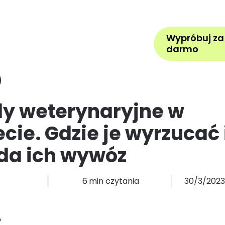
Pomoc
Zarezerwuj wizytę
Z
Wypróbuj za
la kogo
Cennik
Więcej
darmo
y weterynaryjne w
cie. Gdzie je wyrzucać 
da ich wywóz
6
min czytania
30/3/202