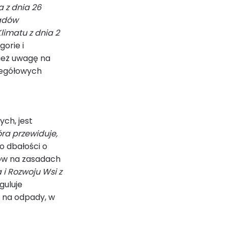
a z dnia 26
padów
limatu z dnia 2
orie i
ież uwagę na
zegółowych
ch, jest
óra przewiduje,
o dbałości o
ów na zasadach
 i Rozwoju Wsi z
guluje
i na odpady, w