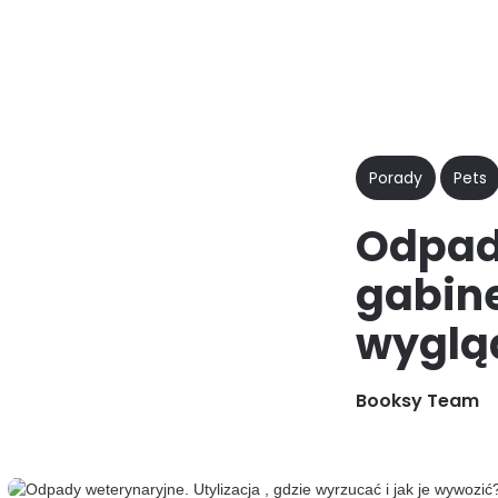
Dlaczego
Funkcje
D
Booksy
Porady
Pets
Odpad
gabine
wyglą
Booksy Team