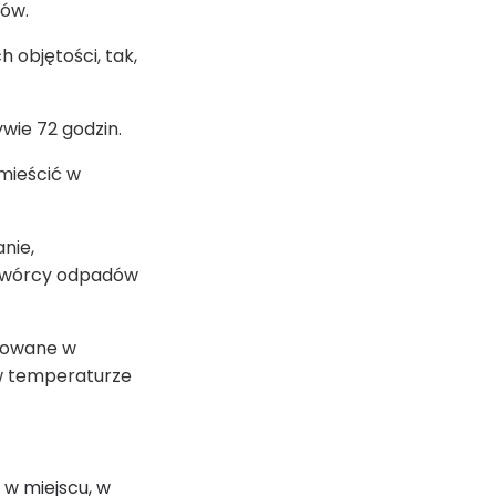
ków.
 objętości, tak,
wie 72 godzin.
umieścić w
nie,
ytwórcy odpadów
nowane w
b w temperaturze
w miejscu, w