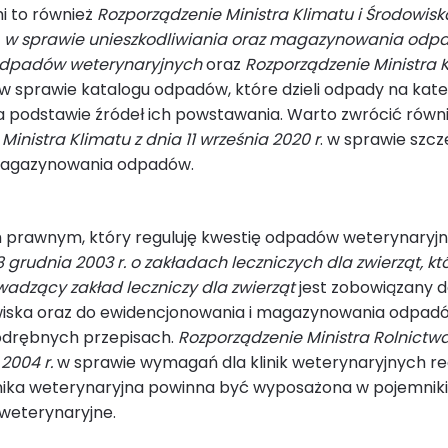
i to również
Rozporządzenie Ministra Klimatu i Środowisk
 r. w sprawie unieszkodliwiania oraz magazynowania od
odpadów weterynaryjnych
oraz
Rozporządzenie Ministra K
 w sprawie katalogu odpadów, które dzieli odpady na kateg
a podstawie źródeł ich powstawania. Warto zwrócić równ
inistra Klimatu z dnia 11 września 2020 r
. w sprawie szc
agazynowania odpadów.
prawnym, który reguluję kwestię odpadów weterynaryjny
 grudnia 2003 r. o zakładach leczniczych dla zwierząt, kt
adzący zakład leczniczy dla zwierząt
jest zobowiązany d
iska oraz do ewidencjonowania i magazynowania odpad
odrębnych przepisach.
Rozporządzenie Ministra Rolnictwa
 2004 r.
w sprawie wymagań dla klinik weterynaryjnych re
linika weterynaryjna powinna być wyposażona w pojemnik
weterynaryjne.