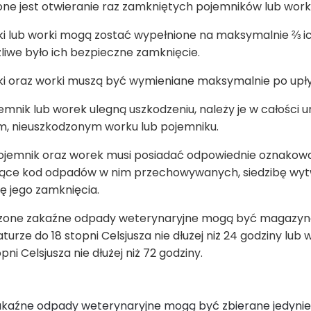
one jest otwieranie raz zamkniętych pojemników lub wor
i lub worki mogą zostać wypełnione na maksymalnie ⅔ ich
iwe było ich bezpieczne zamknięcie.
ki oraz worki muszą być wymieniane maksymalnie po upły
jemnik lub worek ulegną uszkodzeniu, należy je w całości 
m, nieuszkodzonym worku lub pojemniku.
ojemnik oraz worek musi posiadać odpowiednie oznakowa
jące kod odpadów w nim przechowywanych, siedzibę w
ę jego zamknięcia.
one zakaźne odpady weterynaryjne mogą być magazy
urze do 18 stopni Celsjusza nie dłużej niż 24 godziny lu
pni Celsjusza nie dłużej niż 72 godziny.
kaźne odpady weterynaryjne mogą być zbierane jedynie 