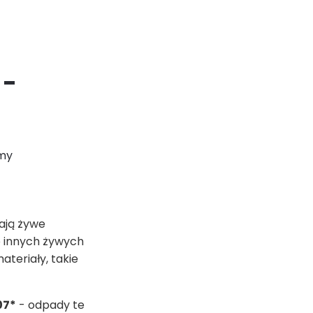
 -
amy
ają żywe
b innych żywych
teriały, takie
07*
- odpady te