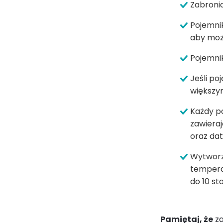
Zabroni
Pojemnik
aby możl
Pojemni
Jeśli po
większy
Każdy p
zawiera
oraz dat
Wytworz
temperat
do 10 sto
Pamiętaj, że
za