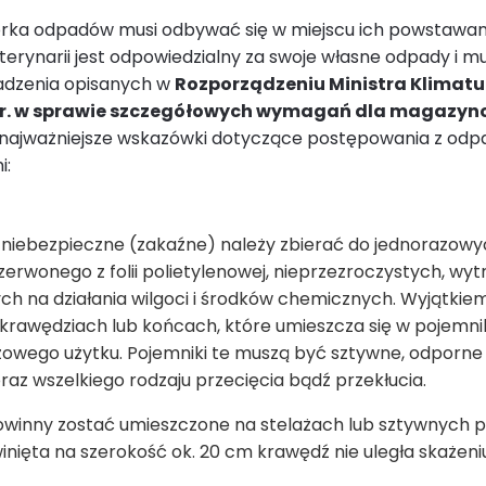
órka odpadów musi odbywać się w miejscu ich powstawan
terynarii jest odpowiedzialny za swoje własne odpady i m
adzenia opisanych w
Rozporządzeniu Ministra Klimatu z
 r. w sprawie szczegółowych wymagań dla magazy
 najważniejsze wskazówki dotyczące postępowania z od
i:
niebezpieczne (zakaźne) należy zbierać do jednorazow
zerwonego z folii polietylenowej, nieprzezroczystych, wyt
h na działania wilgoci i środków chemicznych. Wyjątkie
 krawędziach lub końcach, które umieszcza się w pojemn
owego użytku. Pojemniki te muszą być sztywne, odporne 
oraz wszelkiego rodzaju przecięcia bądź przekłucia.
owinny zostać umieszczone na stelażach lub sztywnych p
nięta na szerokość ok. 20 cm krawędź nie uległa skażeniu