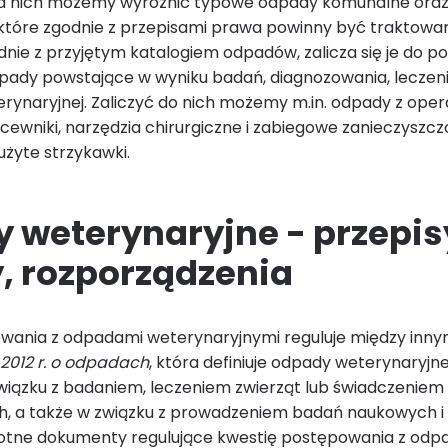
d nich możemy wyróżnić typowe odpady komunalne ora
 które zgodnie z przepisami prawa powinny być traktow
dnie z przyjętym katalogiem odpadów, zalicza się je do po
odpady powstające w wyniku badań, diagnozowania, leczen
erynaryjnej. Zaliczyć do nich możemy m.in. odpady z opera
, cewniki, narzędzia chirurgiczne i zabiegowe zanieczysz
żyte strzykawki.
 weterynaryjne - przepis
, rozporządzenia
wania z odpadami weterynaryjnymi reguluje między inny
 2012 r. o odpadach
, która definiuje odpady weterynaryjn
iązku z badaniem, leczeniem zwierząt lub świadczeniem 
h, a także w związku z prowadzeniem badań naukowych i
stotne dokumenty regulujące kwestię postępowania z odp