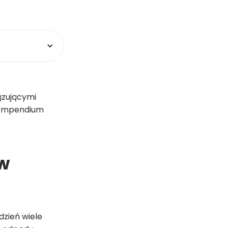
ązującymi
 kompendium
w
dzień wiele