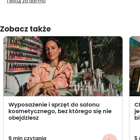
Testuj za darmo
Zobacz także
Wyposażenie i sprzęt do salonu
C
kosmetycznego, bez którego się nie
j
obejdziesz
b
9
min czytania
5