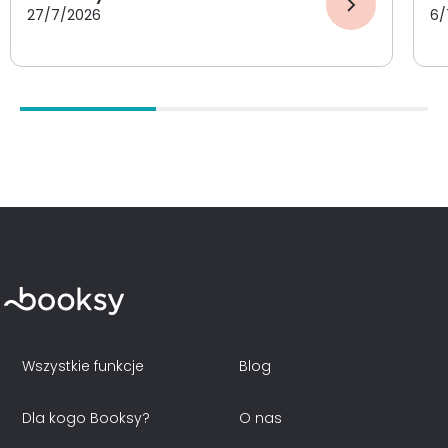
27/7/2026
6/
Wszystkie funkcje
Blog
Dla kogo Booksy?
O nas