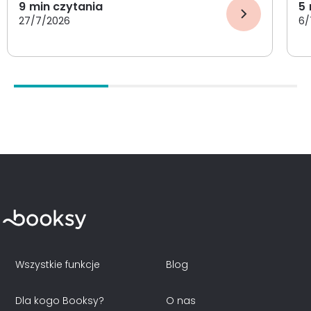
9
min czytania
5
27/7/2026
6/
Wszystkie funkcje
Blog
Dla kogo Booksy?
O nas