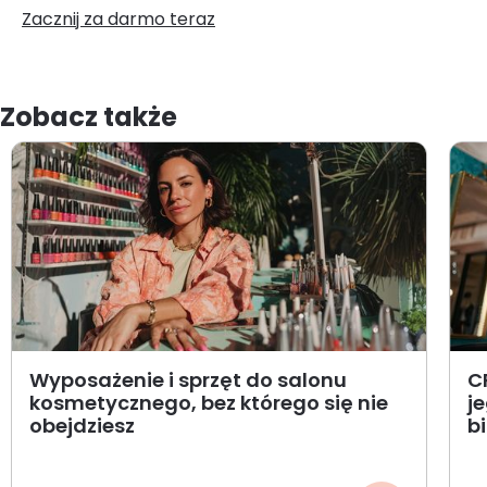
Zacznij za darmo teraz
Zobacz także
Wyposażenie i sprzęt do salonu
C
kosmetycznego, bez którego się nie
j
obejdziesz
b