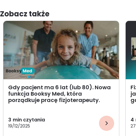
Zobacz także
Gdy pacjent ma 6 lat (lub 80). Nowa
F
funkcja Booksy Med, która
j
porządkuje pracę fizjoterapeuty.
g
3
min czytania
4
19/12/2025
27