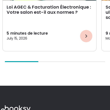
Loi AGEC & Facturation Électronique :
Sa
Votre salon est-il aux normes ?
ul
s
5
minutes de lecture
9
July 15, 2026
Ma