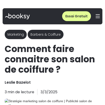
Home
/
Blog
/
Stratégie marketing salon de coiffure | Publicité salon de coiffure
Essai Gratuit
Marketing
Barbers & Coiffure
Comment faire
connaitre son salon
de coiffure ?
Leslie Bazelot
3
min de lecture
3/3/2025