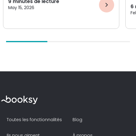
9
minutes de lecture
6
May 15, 2026
Fe
Toutes les fonctionnalités
Blog
Ils nous aiment
À propos