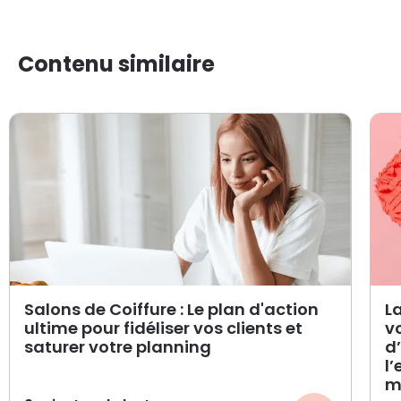
Contenu similaire
Salons de Coiffure : Le plan d'action
L
ultime pour fidéliser vos clients et
v
saturer votre planning
d
l
m