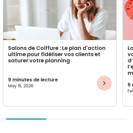
Salons de Coiffure : Le plan d'action
L
ultime pour fidéliser vos clients et
v
saturer votre planning
d
l
m
9
minutes de lecture
6
May 15, 2026
Fe