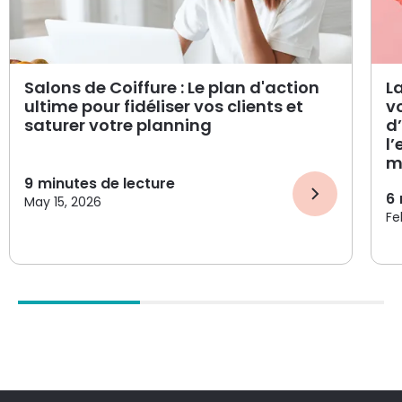
Salons de Coiffure : Le plan d'action
L
ultime pour fidéliser vos clients et
v
saturer votre planning
d
l
m
9
minutes de lecture
6
May 15, 2026
Fe