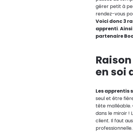
gérer petit à pe
rendez-vous p
Voici donc 3 r
apprenti
.
Ains
partenaire Boo
Raison 
en soi 
Les apprentis 
seul et être fiè
tête malléable. 
dans le miroir !
client. Il faut 
professionnelle.