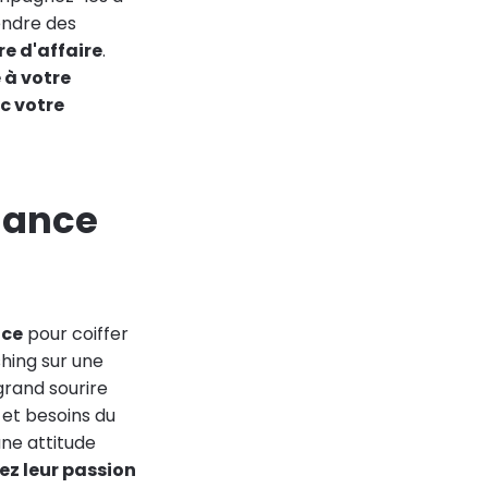
rendre des
re d'affaire
.
 à votre
c votre
fiance
nce
pour coiffer
shing sur une
grand sourire
 et besoins du
une attitude
ez leur passion