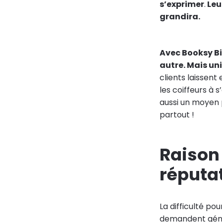
s’exprimer
.
Leu
grandira.
Avec Booksy Bi
autre. Mais uni
clients laissen
les coiffeurs à 
aussi un moyen p
partout !
Raison 
réputat
La difficulté pou
demandent généra