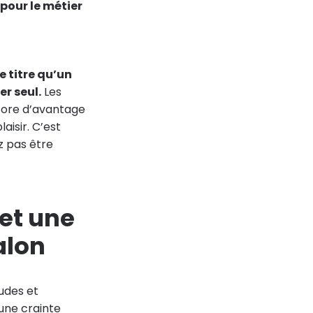
pour le métier
e titre qu’un
er seul.
Les
ncore d’avantage
aisir. C’est
z pas être
 et une
alon
tudes et
 une crainte