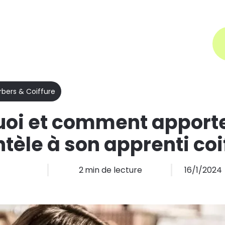
Aide
Prendre rendez-vous
Types d'entreprises
Tarifs
Plus
rbers & Coiffure
oi et comment apporte
ntèle à son apprenti coi
2
min de lecture
16/1/2024