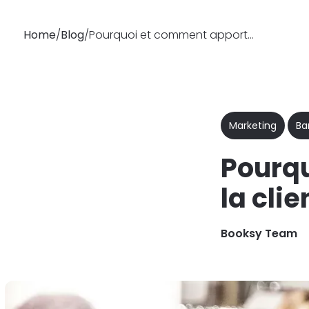
Home
/
Blog
/
Pourquoi et comment apporter de la clientèle à son apprenti coiffeur ?
Pourquoi
Fonctionnalités
Booksy
Marketing
Ba
Pourqu
la clie
Booksy Team