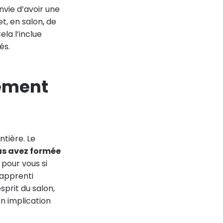
nvie d’avoir une
t, en salon, de
ela l’inclue
és.
tement
tière. Le
us avez formée
 pour vous si
’apprenti
prit du salon,
on implication