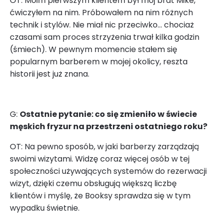
OT: Moim pierwszym klientem był mój brat Mike,
ćwiczyłem na nim. Próbowałem na nim różnych
technik i stylów. Nie miał nic przeciwko… chociaż
czasami sam proces strzyżenia trwał kilka godzin
(śmiech). W pewnym momencie stałem się
popularnym barberem w mojej okolicy, reszta
historii jest już znana.
G:
Ostatnie pytanie: co się zmieniło w świecie
męskich fryzur na przestrzeni ostatniego roku?
OT: Na pewno sposób, w jaki barberzy zarządzają
swoimi wizytami. Widzę coraz więcej osób w tej
społeczności używających systemów do rezerwacji
wizyt, dzięki czemu obsługują większą liczbę
klientów i myślę, że Booksy sprawdza się w tym
wypadku świetnie.