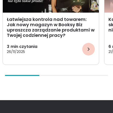
Łatwiejsza kontrola nad towarem:
K
Jak nowy magazyn w Booksy Biz
s
upraszcza zarządzanie produktami w
n
Twojej codziennej pracy?
3
min czytania
6
26/11/2025
21