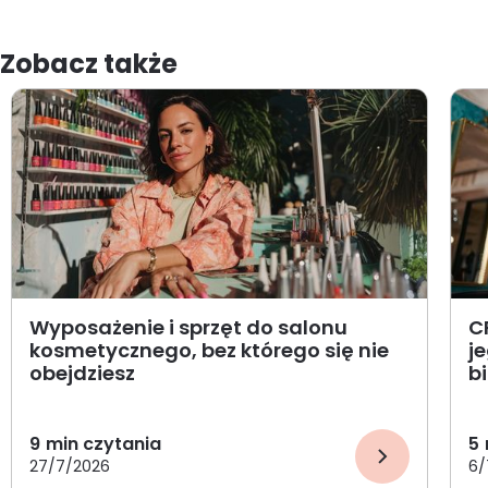
Zobacz także
Wyposażenie i sprzęt do salonu
C
kosmetycznego, bez którego się nie
j
obejdziesz
b
9
min czytania
5
27/7/2026
6/