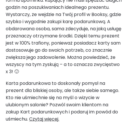
forma upominku. Kupujący nie musi spędzać długich
godzin na poszukiwaniach idealnego prezentu.
Wystarczy, że wejdzie na Twój profil w Booksy, gdzie
szybko i wygodnie zakupi karę podarunkową. A
obdarowana osoba, sama zdecyduje, na jaką usługę
przeznaczy otrzymane środki. Dzięki temu prezent
jest w 100% trafiony, ponieważ posiadacz karty sam
dostosowuje go do swoich potrzeb, co znacznie
zwiększa jego zadowolenie. Można powiedzieć, że
wszyscy na tym zyskują – a to oznacza zwycięstwo
x 3! 🙂
Karta podarunkowa to doskonały pomysł na
prezent dla bliskiej osoby, ale także siebie samego.
Kto nie uśmiechnie się na myśl o wizycie w
ulubionym salonie? Pozwól swoim klientom na
zakup Kart podarunkowych i podaruj im powód do
uśmiechu.
Czytaj więcej.