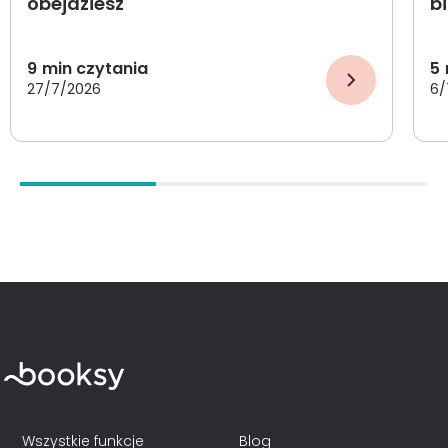
obejdziesz
b
9
min czytania
5
27/7/2026
6/
Wszystkie funkcje
Blog