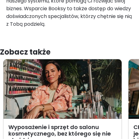
naszego systemu, które pomogą Ci rozwijać swój
biznes. Wsparcie Booksy to także dostęp do wiedzy
doświadczonych specjalistów, którzy chętnie się nią
z Tobą podzielą.
Zobacz także
Wyposażenie i sprzęt do salonu
C
kosmetycznego, bez którego się nie
j