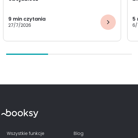
9
min czytania
5
27/7/2026
6/
Wszystkie funkcje
Blog