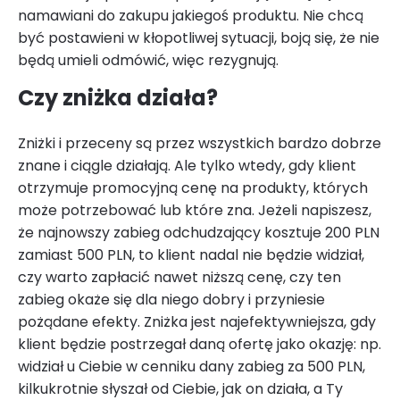
namawiani do zakupu jakiegoś produktu. Nie chcą
być postawieni w kłopotliwej sytuacji, boją się, że nie
będą umieli odmówić, więc rezygnują.
Czy zniżka działa?
Zniżki i przeceny są przez wszystkich bardzo dobrze
znane i ciągle działają. Ale tylko wtedy, gdy klient
otrzymuje promocyjną cenę na produkty, których
może potrzebować lub które zna. Jeżeli napiszesz,
że najnowszy zabieg odchudzający kosztuje 200 PLN
zamiast 500 PLN, to klient nadal nie będzie widział,
czy warto zapłacić nawet niższą cenę, czy ten
zabieg okaże się dla niego dobry i przyniesie
pożądane efekty. Zniżka jest najefektywniejsza, gdy
klient będzie postrzegał daną ofertę jako okazję: np.
widział u Ciebie w cenniku dany zabieg za 500 PLN,
kilkukrotnie słyszał od Ciebie, jak on działa, a Ty