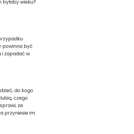
m byłaby wieku?
 przypadku
my powinna być
a i zapadać w
dzieć, do kogo
 lubią, czego
sprawi, że
ka przyniesie im