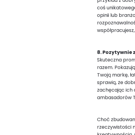
przykład z dobr
coś unikatowego
opinii lub bran
rozpoznawalność
współpracujesz,
8. Pozytywnie 
Skuteczna prom
razem. Pokazują
Twoją markę, łat
sprawią, że dobr
zachęcając ich d
ambasadorów Tw
Choć zbudowani
rzeczywistości n
kreatywnością, 