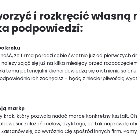
worzyć i rozkręcić własną
lka podpowiedzi:
 po kroku
ość, że firma poradzi sobie świetnie już od pierwszych dn
należy zająć się już na kilka miesięcy przed rozpoczęcie
ięki temu potencjalni klienci dowiedzą się o istnieniu salo
i odpowiednio ich zachęcisz – będą z niecierpliwością wy
woją markę
 krok, który pozwala nadać marce konkretny kształt. Cho
osobowości: założeń i celów, czyli tego, co tak naprawdę 
 Zastanów się, co wyróżnia Cię spośród innych firm. Pomyś