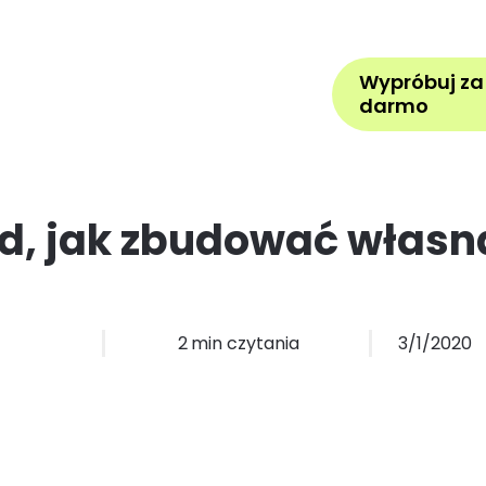
Pomoc
Zarezerwuj wizytę
Z
Wypróbuj za
la kogo
Cennik
Więcej
darmo
d, jak zbudować własn
ę
2
min czytania
3/1/2020