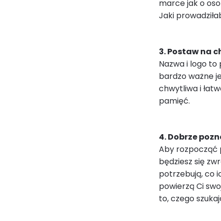
marce jak o oso
Jaki prowadziłab
3. Postaw na 
Nazwa i logo to
bardzo ważne je
chwytliwa i łat
pamięć.
4. Dobrze poz
Aby rozpocząć p
będziesz się zwr
potrzebują, co i
powierzą Ci swoj
to, czego szukaj