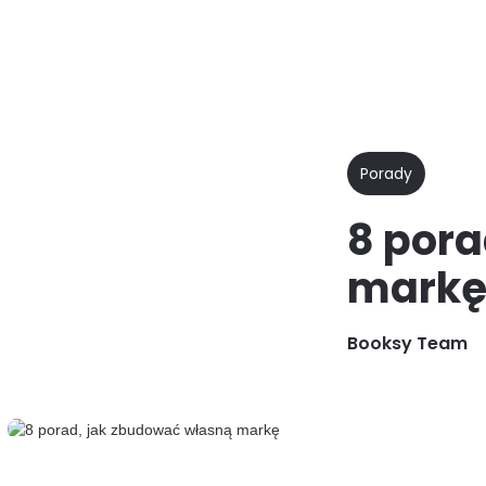
Dlaczego
Funkcje
D
Booksy
Porady
8 pora
mark
Booksy Team