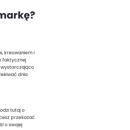
 markę?
i, kreowaniem i
m faktycznej
nu wystarczająco
czekiwać dnia
dzi tutaj o
chcesz przekazać
l o swojej