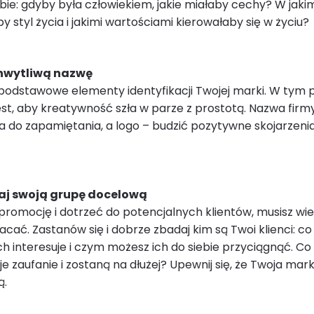
bie: gdyby była człowiekiem, jakie miałaby cechy? W jaki
y styl życia i jakimi wartościami kierowałaby się w życiu?
chwytliwą nazwę
 podstawowe elementy identyfikacji Twojej marki. W tym
st, aby kreatywność szła w parze z prostotą. Nazwa fir
wa do zapamiętania, a logo – budzić pozytywne skojarzeni
naj swoją grupę docelową
romocję i dotrzeć do potencjalnych klientów, musisz wie
acać. Zastanów się i dobrze zbadaj kim są Twoi klienci: co
ch interesuje i czym możesz ich do siebie przyciągnąć. Co 
e zaufanie i zostaną na dłużej? Upewnij się, że Twoja mar
ą.