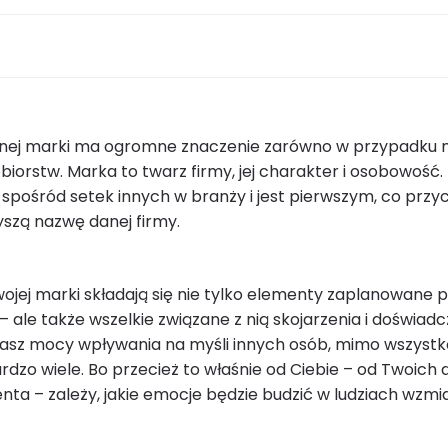
nej marki ma ogromne znaczenie zarówno w przypadku ma
biorstw. Marka to twarz firmy, jej charakter i osobowość.
 spośród setek innych w branży i jest pierwszym, co przy
yszą nazwę danej firmy.
ojej marki składają się nie tylko elementy zaplanowane pr
– ale także wszelkie związane z nią skojarzenia i doświadc
dasz mocy wpływania na myśli innych osób, mimo wszyst
ardzo wiele. Bo przecież to właśnie od Ciebie – od Twoich d
enta – zależy, jakie emocje będzie budzić w ludziach wzmi