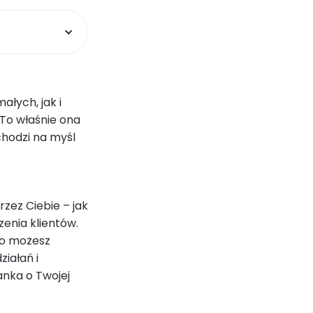
łych, jak i
 To właśnie ona
chodzi na myśl
zez Ciebie – jak
zenia klientów.
ko możesz
ziałań i
anka o Twojej