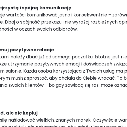
ejrzystą i spójną komunikację
oje wartości komunikować jasno i konsekwentnie – zaró
line. Dbaj o spójność przekazu i nie wyrażaj rozbieżnych opin
dności w oczach swoich odbiorców.
zymuj pozytywne relacje
ntami należy dbać już od samego początku. Istotne jest ni
akże utrzymanie pozytywnych emocji i doświadczeń związ
m salonie. Każda osoba korzystająca z Twoich usług ma
órym musisz sprostać, aby chciała do Ciebie wracać. To 
fania swoich klientów – bo gdy zawiodą się raz, może ozna
d, ale nie kopiuj
na siłę naśladować wielkich, znanych marek. Oczywiście wa