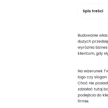
Spis treści
Budowanie włas
dużych przedsię
wyróżnia biznes
klientom, gdy sł
Na wizerunek Tw
logo czy slogan 
Choć nie posia
zdziałać tutaj b
podejścia do kli
firmie.