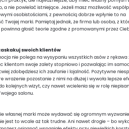
ych praktyk, ale najważniejsze, aby mieć własny pomysł i 
, a nie powielać istniejące. Jeżeli masz możliwość współp
żowymi osobistościami, z pewnością dobrze wpłynie to na
 Twojej marki. Pamiętaj jednak, że firma lub osoba, z któ
 powinna głosić teorie zgodne z promowanymi przez Cieb
zaskakuj swoich klientów
ocja nie polega na wysypaniu wszystkich asów z rękawa
c klientom swoje zalety stopniowo i pozwalając im samod
wiej zdobędziesz ich zaufanie i lojalność. Pozytywne nies
e wrażenie pozostanie z nimi na dłużej i wywoła lepsze ef
o kolejnych wizyt, czy nawet wcielenia się w rolę niepisa
ojego salonu.
e własnej marki może wydawać się ogromnym wyzwani
ie jest to wcale aż tak trudne. Ani nawet drogie – bo wyka
możesz osiągnąć wspaniałe efekty przy niewielkich koszta