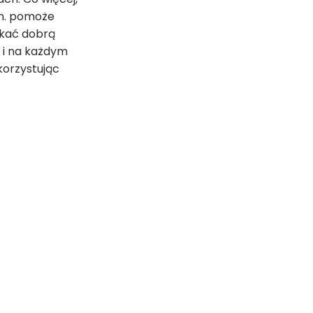
in. pomoże
yskać dobrą
 i na każdym
korzystując