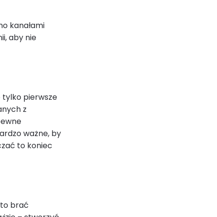
wno kanałami
ii, aby nie
e tylko pierwsze
anych z
 pewne
bardzo ważne, by
czać to koniec
rto brać