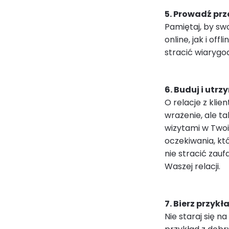
5. Prowadź prz
Pamiętaj, by sw
online, jak i off
stracić wiarygo
6. Buduj i utr
O relacje z klie
wrażenie, ale t
wizytami w Twoi
oczekiwania, kt
nie stracić zau
Waszej relacji.
7. Bierz przykła
Nie staraj się 