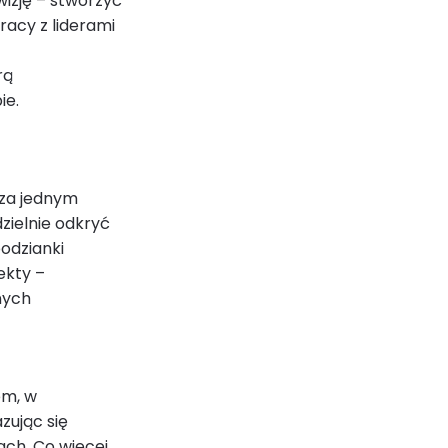
wizję – stworzyć
racy z liderami
rą
ie.
 za jednym
zielnie odkryć
podzianki
ekty –
nych
em, w
zując się
ch. Co więcej,