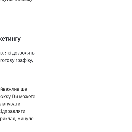
кетингу
, які дозволять
 готову графіку,
найважливіше
Booksy Ви можете
планувати
відправляти
приклад, минуло