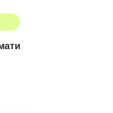
aloguj się
 мати