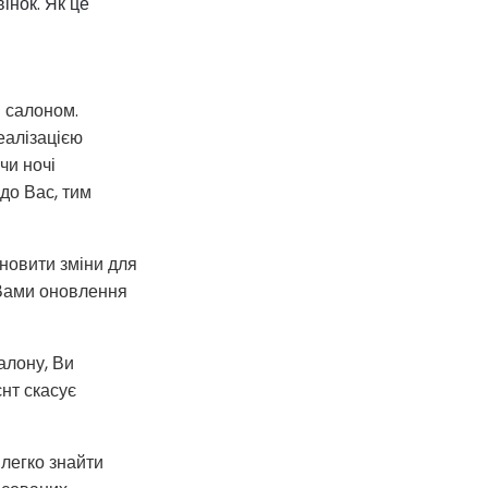
інок. Як це
 салоном.
реалізацією
чи ночі
до Вас, тим
новити зміни для
 Вами оновлення
салону, Ви
нт скасує
 легко знайти