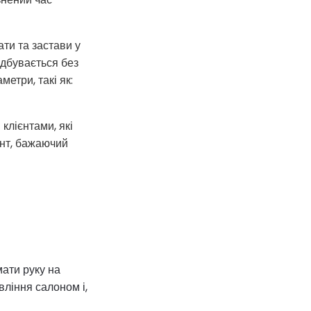
ти та застави у
ідбувається без
етри, такі як:
клієнтами, які
єнт, бажаючий
мати руку на
вління салоном і,