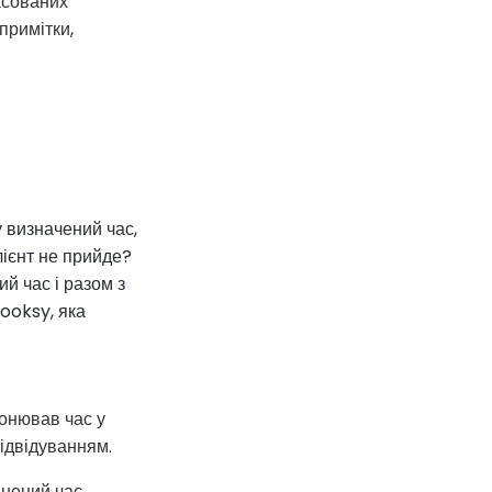
касованих
примітки,
у визначений час,
лієнт не прийде?
й час і разом з
Booksy, яка
ронював час у
відвідуванням.
ьнений час