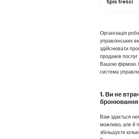
Spis treści
Організація робо
управлінських вм
здійснювати про
продажів послуг 
Вашою фірмою. П
система управлі
1. Ви не втр
бронювання
Вам здається не
можливо, але й п
збільшуєте кільк