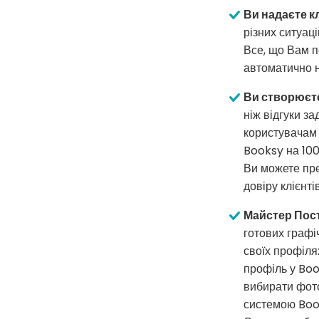
Ви надаєте к
різних ситуаці
Все, що Вам п
автоматично н
Ви створюєте 
ніж відгуки з
користувачам в
Booksy на 100
Ви можете пре
довіру клієнт
Майстер Пост
готових графі
своїх профіля
профіль у Boo
вибирати фото
системою Book