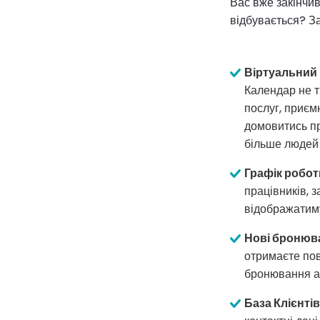
Вас вже закінчив
відбувається? З
Віртуальний
Календар не т
послуг, приєм
домовитись пр
більше людей 
Графік робот
працівників, 
відображатиму
Нові бронюв
отримаєте пов
бронювання аб
База Клієнтів