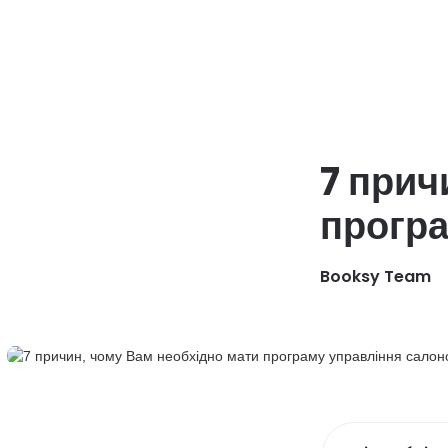
Dlaczego
Funkcje
D
Booksy
7 прич
програ
Booksy Team