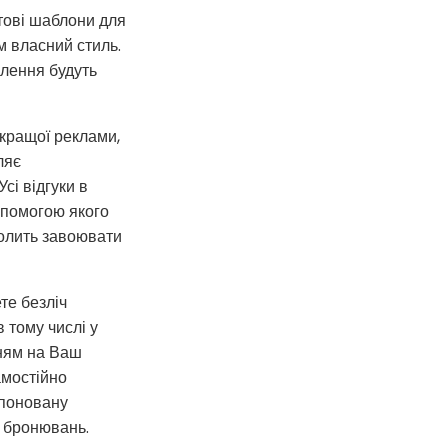
тові шаблони для
їм власний стиль.
млення будуть
кращої реклами,
ляє
Усі відгуки в
опомогою якого
олить завоювати
те безліч
 тому числі у
нням на Ваш
амостійно
опоновану
е бронювань.