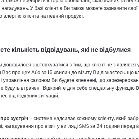
і, а також перевірити історію бронювань, скасованих та нес
 нагадувань. У базі клієнтів Ви також можете зазначити свої 
о алергію клієнта на певний продукт.
єте кількість відвідувань, які не відбулися
м доводилося зіштовхуватися з тим, що клієнт не з’являвся 
Вас про це? Або за 15 хвилин до візиту Ви дізнаєтесь, що к
і управління салоном Ви будете впевнені, що зарезервовани
е будуть втрачені. Відкрийте для себе спеціальну функцію 
ес від подібних ситуацій.
про зустріч
- система надсилає кожному клієнту, який заб
, нагадування про візит у вигляді SMS за 24 години перед 
ів у черзі
- скасований візит не є проблемою, оскільки звіл