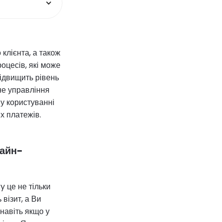
клієнта, а також
оцесів, які може
ідвищить рівень
не управління
у користуванні
х платежів.
лайн-
 це не тільки
візит, а Ви
 навіть якщо у