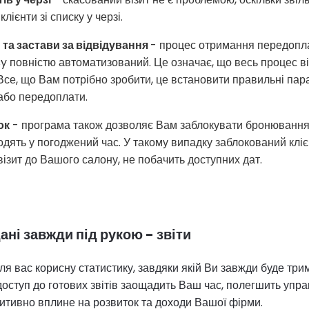
лієнти зі списку у черзі.
та застави за відвідування
- процес отримання передопла
y повністю автоматизований. Це означає, що весь процес в
 Все, що Вам потрібно зробити, це встановити правильні парам
або передоплати.
ок
- програма також дозволяє Вам заблокувати бронювання 
одять у погоджений час. У такому випадку заблокований клі
ізит до Вашого салону, не побачить доступних дат.
дані завжди під рукою - звіти
ля вас корисну статистику, завдяки якій Ви завжди буде три
доступ до готових звітів заощадить Ваш час, полегшить упра
зитивно вплине на розвиток та доходи Вашої фірми.