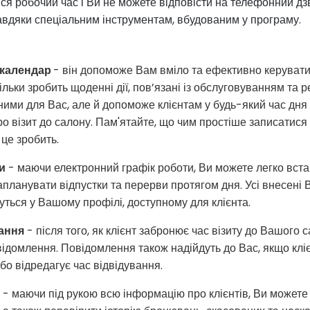
ся робочий час і Ви не можете відповісти на телефонний дзв
авдяки спеціальним інструментам, вбудованим у програму.
 календар
- він допоможе Вам вміло та ефективно керувати
ільки зробить щоденні дії, пов’язані із обслуговуванням та 
ними для Вас, але й допоможе клієнтам у будь-який час дня 
о візит до салону. Пам'ятайте, що чим простіше записатися 
це зробить.
и
- маючи електронний графік роботи, Ви можете легко вста
запланувати відпустки та перерви протягом дня. Усі внесені
ться у Вашому профілі, доступному для клієнта.
ання
- після того, як клієнт забронює час візиту до Вашого 
ідомлення. Повідомлення також надійдуть до Вас, якщо кліє
о відредагує час відвідування.
- маючи під рукою всю інформацію про клієнтів, Ви можете