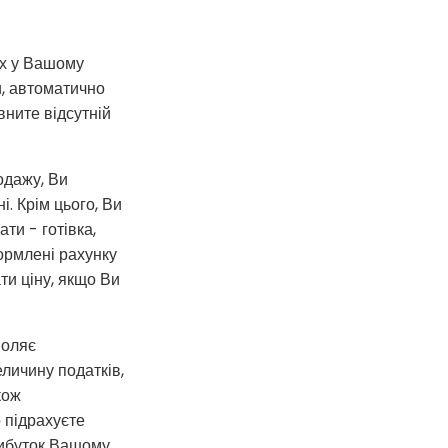
их у Вашому
ли, автоматично
вните відсутній
одажу, Ви
. Крім цього, Ви
ти - готівка,
ормлені рахунку
ти ціну, якщо Ви
воляє
личину податків,
кож
о підрахуєте
рибуток Вашому