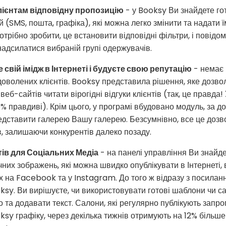
лієнтам відповідну пропозицію
- у Booksy Ви знайдете го
й (SMS, пошта, графіка), які можна легко змінити та надати 
отрібно зробити, це встановити відповідні фільтри, і повідо
адсилатися вибраній групі одержувачів.
свій імідж в Інтернеті і будуєте свою репутацію
- немає 
адоволених клієнтів. Booksy представила рішення, яке дозво
еб-сайтів читати вірогідні відгуки клієнтів (так, це правда! 
% правдиві). Крім цього, у програмі вбудовано модуль, за д
дставити галерею Вашу галерею. Безсумнівно, все це дозв
ів, залишаючи конкурентів далеко позаду.
ів для Соціальних Медіа
- на панелі управління Ви знайде
чних зображень, які можна швидко опублікувати в Інтернеті, в
х на Facebook та у Instagram. До того ж відразу з посила
ksy. Ви вирішуєте, чи використовувати готові шаблони чи с
 та додавати текст. Салони, які регулярно публікують запр
sy графіку, через декілька тижнів отримують на 12% більш