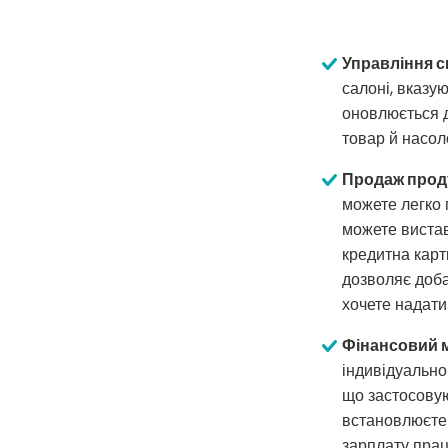
Управління 
салоні, вказую
оновлюється д
товар й насо
Продаж проду
можете легко 
можете вистав
кредитна карт
дозволяє доба
хочете надати
Фінансовий 
індивідуально
що застосовую
встановлюєте 
зарплату прац