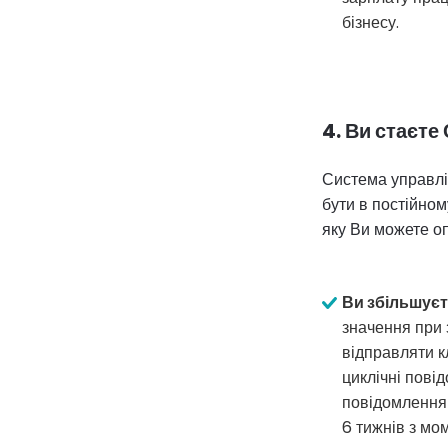
бізнесу.
4. Ви стаєте
Система управлін
бути в постійном
яку Ви можете оп
Ви збільшуєт
значення при 
відправляти к
циклічні пові
повідомлення 
6 тижнів з мо