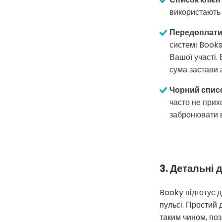
використають к
Передоплати 
системі Books
Вашої участі.
сума застави 
Чорний спис
часто не прих
забронювати в
3. Детальні 
Booky підготує д
пульсі. Простий 
таким чином, по