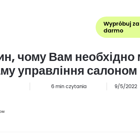
Pomoc
Zarezerwuj wizytę
Z
Wypróbuj za
la kogo
Cennik
Więcej
darmo
ин, чому Вам необхідно
му управління салоном
6
min czytania
9/5/2022