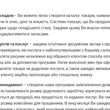
складом
- Ви можете легко створити каталог товарів, наявн
чи їх опис, ціни та кількість. Система показує, що Ви прода
ані щодо складського стану. Завдяки цьому Ви вчасно попо
лоджуватиметеся запасами.
ктів та послуг
- завдяки інтуїтивно зрозумілим звітам з пр
перевірити, які послуги є найпопулярнішими у Вашому салоні
ляти рахунки незалежно від обраного клієнтом способу опла
ка або за допомогою програми. Легке внесення змін при оф
вляти товари чи додаткові послуги, а також швидко змінюва
 клієнту акційну пропозицію або спеціальну знижку.
менеджмент
- створене нами програмне забезпечення доз
 встановлювати розмір додаткового заробітку, коригувати ве
ться до продукції, яка продається, та наданих послуг. Ви та
розмір комісійних для працівників. В кінці місяця Ви швидк
івників і дізнаєтесь, який працівник приносить найвищий п