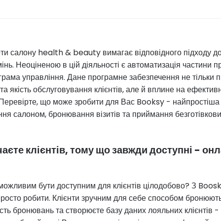
ти салону health & beauty вимагає відповідного підходу до 
інь. Неоціненою в цій діяльності є автоматизація частини пр
грама управління. Дане програмне забезпечення не тільки п
та якість обслуговування клієнтів, але й вплине на ефектив
еревірте, що може зробити для Вас Booksy - найпростіша 
ння салоном, бронювання візитів та приймання безготівкови
ачаєте клієнтів, тому що завжди доступні - он
можливим бути доступним для клієнтів цілодобово? З Boosky
росто робити. Клієнти зручним для себе способом бронюють 
ість бронювань та створюєте базу даних лояльних клієнтів -