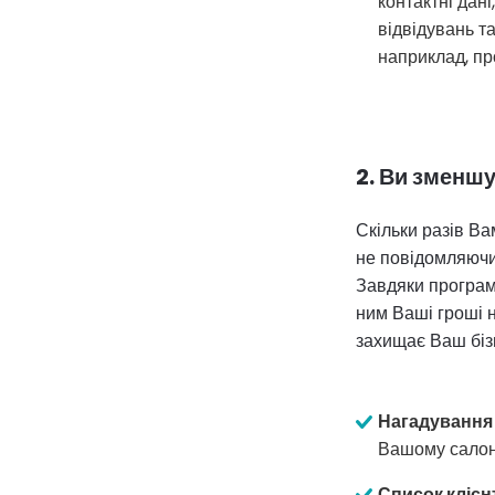
контактні дан
відвідувань та
наприклад, пр
2. Ви зменшу
Скільки разів Ва
не повідомляючи 
Завдяки програм
ним Ваші гроші н
захищає Ваш бізн
Нагадування 
Вашому салоні
Список клієнт