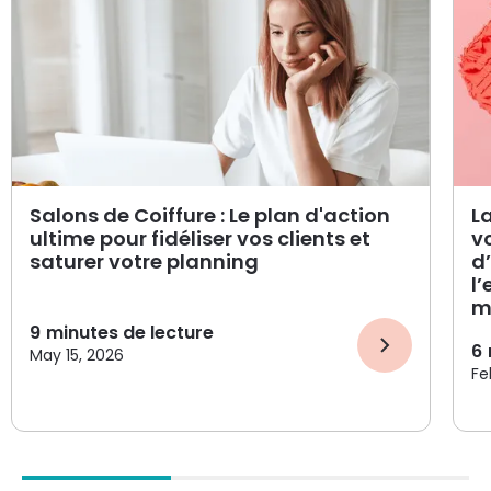
Salons de Coiffure : Le plan d'action
L
ultime pour fidéliser vos clients et
v
saturer votre planning
d
l
m
9
minutes de lecture
6
May 15, 2026
Fe