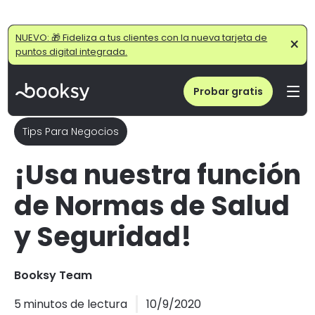
Home
/
Blog
/
¡Usa nuestra función de Normas de Salud y Seguridad!
NUEVO: 🎁 Fideliza a tus clientes con la nueva tarjeta de
×
puntos digital integrada.
Probar gratis
Tips Para Negocios
¡Usa nuestra función
de Normas de Salud
y Seguridad!
Booksy Team
5
minutos de lectura
10/9/2020