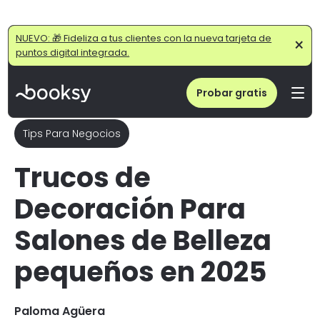
Home
/
Blog
/
Trucos de Decoración Para Estética Pequeña
NUEVO: 🎁 Fideliza a tus clientes con la nueva tarjeta de
×
puntos digital integrada.
Probar gratis
Tips Para Negocios
Trucos de
Decoración Para
Salones de Belleza
pequeños en 2025
Paloma Agüera