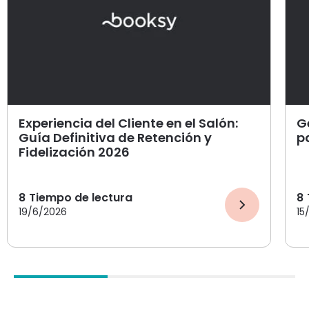
Experiencia del Cliente en el Salón:
G
Guía Definitiva de Retención y
p
Fidelización 2026
8
Tiempo de lectura
8
19/6/2026
15