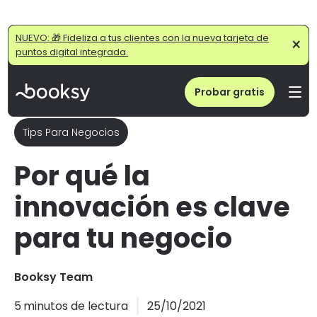
Home
/
Blog
/
Por qué la innovación es clave para tu negocio
NUEVO: 🎁 Fideliza a tus clientes con la nueva tarjeta de
×
puntos digital integrada.
Probar gratis
Tips Para Negocios
Por qué la
innovación es clave
para tu negocio
Booksy Team
5
minutos de lectura
25/10/2021