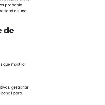
más probable
ecesidad de una
e de
ás que mostrar
ivos, gestionar
 España) para