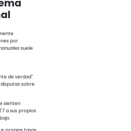
stema
nal
lmente
ones por
 manuales suele
nte de verdad".
 disputas sobre
e sienten
7 a sus propios
bajo.
us propias tasas