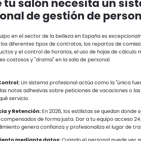
 tu salón necesita un si
onal de gestión de perso
uipo en el sector de la belleza en España es excepciona
los diferentes tipos de contratos, los repartos de comisi
uctos y el control de horarios, el uso de hojas de cálculo
es costosos y "drama" en la sala de personal.
Control:
Un sistema profesional actúa como la "única fue
as notas adhesivas sobre peticiones de vacaciones o las
qué servicio.
ia y Retención:
En 2026, los estilistas se quedan donde s
 compensados de forma justa. Dar a tu equipo acceso 24/
imiento genera confianza y profesionaliza el lugar de tra
ento mediante datos:
Cuando el personal puede ver s