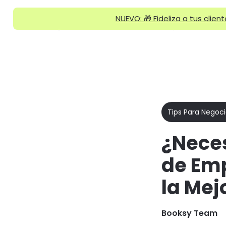
NUEVO: 🎁 Fideliza a tus clien
Home
/
Blog
/
Software de Gestión de Empleados en Peluquería: La Mejor Solución | Booksy
Por qué
Funcionalidades
Booksy
Tips Para Negoc
¿Neces
de Emp
la Mej
Booksy Team