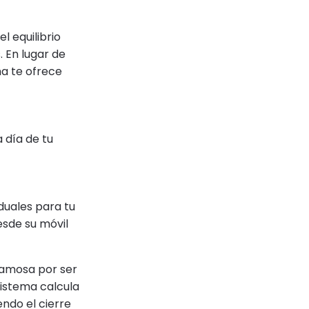
l equilibrio
 En lugar de
ma te ofrece
 día de tu
iduales para tu
esde su móvil
famosa por ser
sistema calcula
endo el cierre