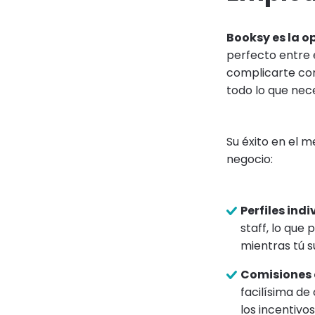
Booksy es la o
perfecto entre 
complicarte con
todo lo que nece
Su éxito en el m
negocio:
Perfiles ind
staff, lo qu
mientras tú s
Comisiones 
facilísima de
los incentivo