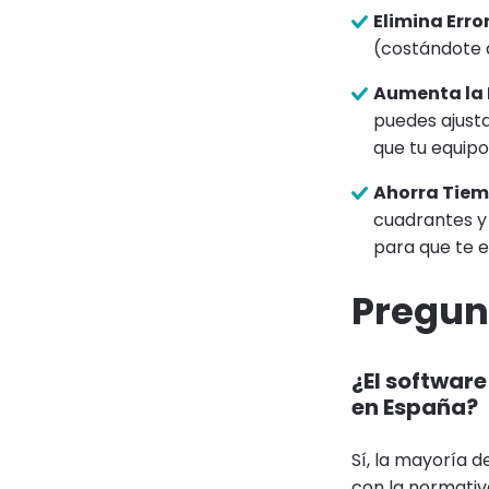
Elimina Erro
(costándote d
Aumenta la 
puedes ajusta
que tu equipo
Ahorra Tiem
cuadrantes y
para que te 
Pregun
¿El software
en España?
Sí, la mayoría d
con la normativ