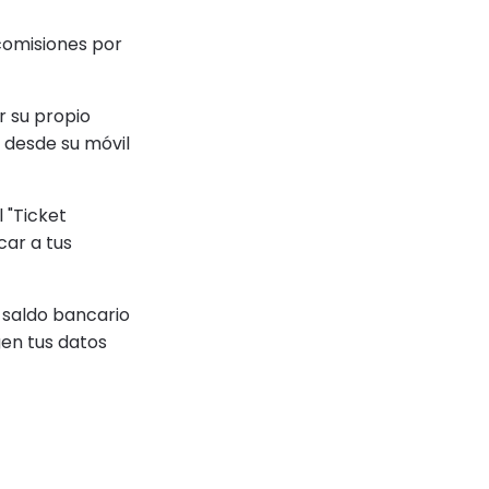
comisiones por
 su propio
 desde su móvil
 "Ticket
car a tus
 saldo bancario
gen tus datos