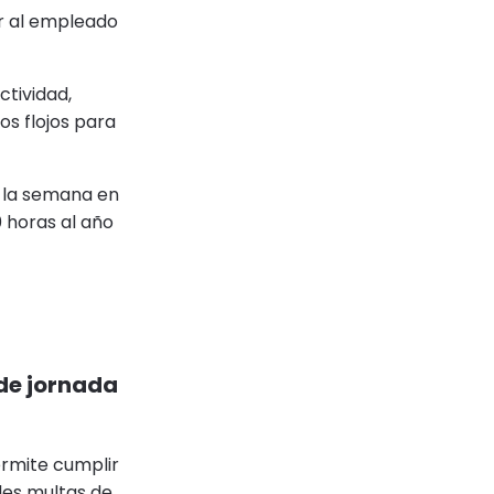
r al empleado
ctividad,
os flojos para
a la semana en
 horas al año
 de jornada
ermite cumplir
les multas de