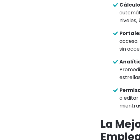
Cálculo
automát
niveles,
Portales
acceso. 
sin acce
Analíti
Promedio
estrella
Permiso
o editar
mientras
La Mejo
Emplea