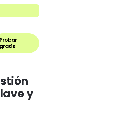
Iniciar sesión
Probar
gratis
stión
lave y