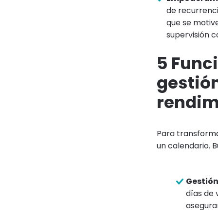
de recurrenci
que se motive
supervisión c
5 Func
gestión
rendim
Para transforma
un calendario. B
Gestión
días de 
asegurar