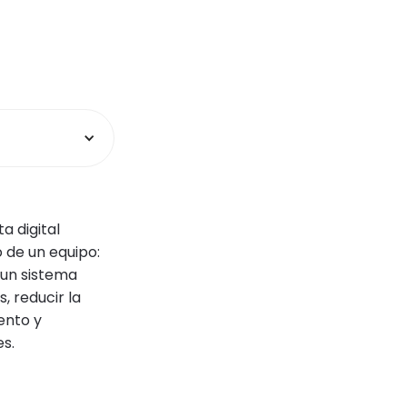
a digital
 de un equipo:
r un sistema
, reducir la
ento y
s.