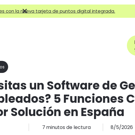
×
tes con la nueva tarjeta de puntos digital integrada.
Ayuda
Reservar cita
Tipos de negocios
Precios
Más
ios
itas un Software de Ge
leados? 5 Funciones C
or Solución en España
7
minutos de lectura
8/5/2026