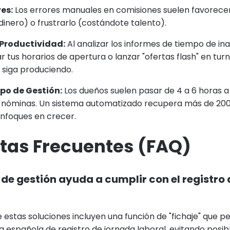
res:
Los errores manuales en comisiones suelen favorece
inero) o frustrarlo (costándote talento).
Productividad:
Al analizar los informes de tiempo de ina
r tus horarios de apertura o lanzar "ofertas flash" en turn
 siga produciendo.
po de Gestión:
Los dueños suelen pasar de 4 a 6 horas 
 nóminas. Un sistema automatizado recupera más de 200
enfoques en crecer.
tas Frecuentes (FAQ)
 de gestión ayuda a cumplir con el registro
e estas soluciones incluyen una función de "fichaje" que p
a española de registro de jornada laboral, evitando posib