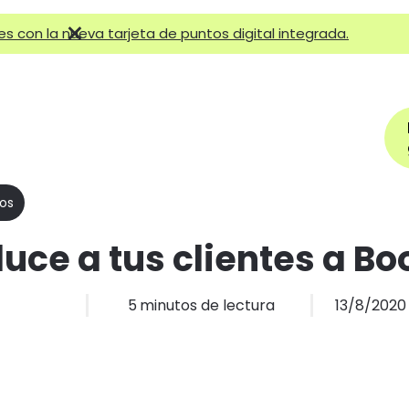
×
tes con la nueva tarjeta de puntos digital integrada.
Ayuda
Reservar cita
Tipos de negocios
Precios
Más
ios
duce a tus clientes a Bo
5
minutos de lectura
13/8/2020