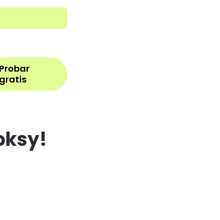
Iniciar sesión
Probar
gratis
oksy!