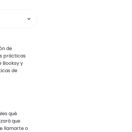
ón de
s prácticas
de Booksy y
ticas de
ales qué
izará que
de llamarte o