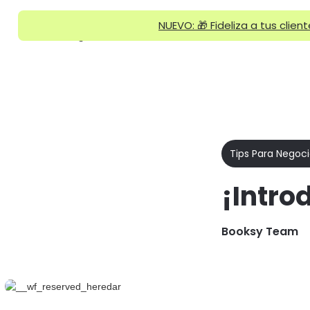
NUEVO: 🎁 Fideliza a tus clien
Home
/
Blog
/
¡Introduce a tus clientes a Booksy!
Por qué
Funcionalidades
Booksy
Tips Para Negoc
¡Intro
Booksy Team