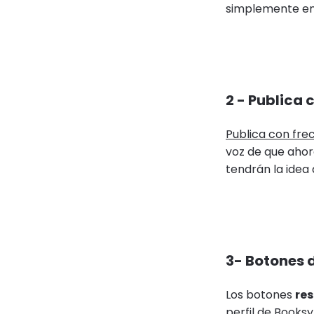
simplemente ent
2 - Publica
Publica con fre
voz de que ahor
tendrán la idea 
3- Botones 
Los botones
re
perfil de
Booksy