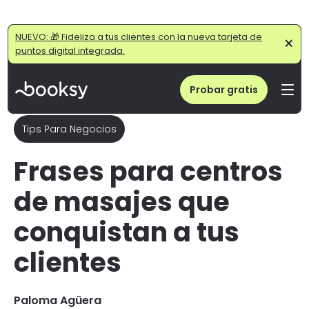
Home
/
Blog
/
Frases para Spa y Masajes que Conquistan e Inspiran a tus Clientes
NUEVO: 🎁 Fideliza a tus clientes con la nueva tarjeta de
×
puntos digital integrada.
Probar gratis
Tips Para Negocios
Frases para centros
de masajes que
conquistan a tus
clientes
Paloma Agüera