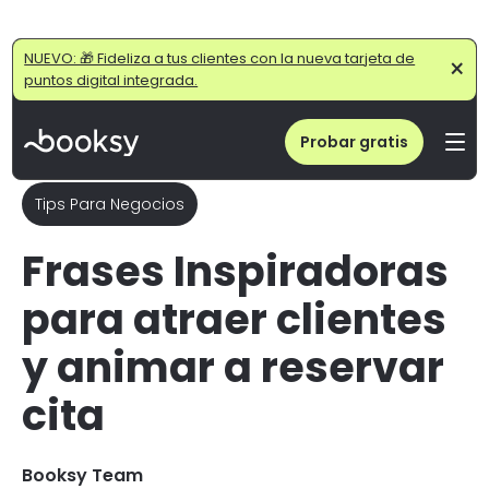
Home
/
Blog
/
Frases de Peluquería y Barbería para Atraer Clientes | Ejemplos
NUEVO: 🎁 Fideliza a tus clientes con la nueva tarjeta de
×
puntos digital integrada.
Probar gratis
Tips Para Negocios
Frases Inspiradoras
para atraer clientes
y animar a reservar
cita
Booksy Team