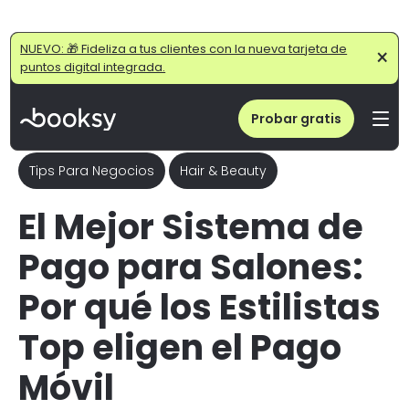
Home
/
Blog
/
Mejor Sistema de Pago para Peluquerías: Pásate al Pago Móvil con Booksy
NUEVO: 🎁 Fideliza a tus clientes con la nueva tarjeta de
×
puntos digital integrada.
Probar gratis
Tips Para Negocios
Hair & Beauty
El Mejor Sistema de
Pago para Salones:
Por qué los Estilistas
Top eligen el Pago
Móvil