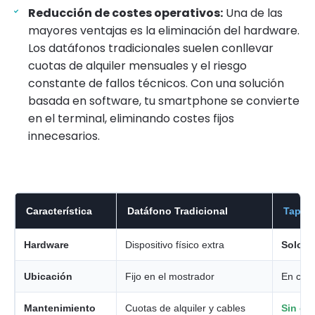
Reducción de costes operativos:
Una de las
mayores ventajas es la eliminación del hardware.
Los datáfonos tradicionales suelen conllevar
cuotas de alquiler mensuales y el riesgo
constante de fallos técnicos. Con una solución
basada en software, tu smartphone se convierte
en el terminal, eliminando costes fijos
innecesarios.
Característica
Datáfono Tradicional
Tap t
Hardware
Dispositivo físico extra
Solo t
Ubicación
Fijo en el mostrador
En cual
Mantenimiento
Cuotas de alquiler y cables
Sin cuo