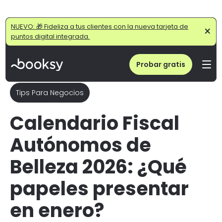
Home
/
Blog
/
Calendario Fiscal Belleza 2026: Evita multas en Enero
NUEVO: 🎁 Fideliza a tus clientes con la nueva tarjeta de
×
puntos digital integrada.
Probar gratis
Tips Para Negocios
Calendario Fiscal
Autónomos de
Belleza 2026: ¿Qué
papeles presentar
en enero?