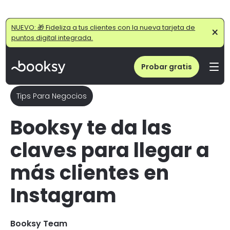
Home
/
Blog
/
Booksy te da las claves para llegar a más clientes en Instagram
NUEVO: 🎁 Fideliza a tus clientes con la nueva tarjeta de
×
puntos digital integrada.
Probar gratis
Tips Para Negocios
Booksy te da las
claves para llegar a
más clientes en
Instagram
Booksy Team