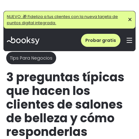
Home
/
Blog
/
Preguntas Clientes Salón Belleza: 3 Respuestas Típicas
NUEVO: 🎁 Fideliza a tus clientes con la nueva tarjeta de
×
puntos digital integrada.
Probar gratis
Tips Para Negocios
3 preguntas típicas
que hacen los
clientes de salones
de belleza y cómo
responderlas