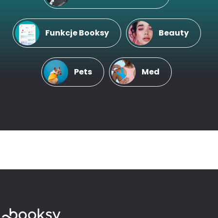
Funkcje Booksy
Beauty
Pets
Med