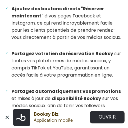
Ajoutez des
boutons directs "Réserver
maintenant"
à vos pages Facebook et
Instagram, ce qui rend incroyablement facile
pour les clients potentiels de prendre rendez-
vous directement à partir de vos médias sociaux.
Partagez votre lien de réservation Booksy
sur
toutes vos plateformes de médias sociaux, y
compris TikTok et YouTube, garantissant un
accès facile à votre programmation en ligne.
Partagez automatiquement vos promotions
et mises à jour de
disponibilité Booksy
sur vos
médias sociaux, afin de tenir vos followers
informés et d'encourager les réservations.
Booksy Biz
OUVRIR
Application mobile