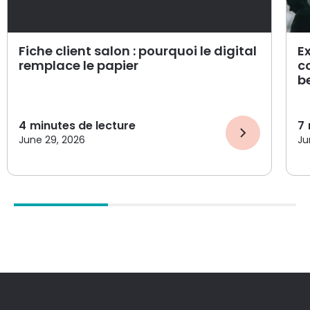
Fiche client salon : pourquoi le digital
E
remplace le papier
c
b
4
minutes de lecture
7
June 29, 2026
Ju