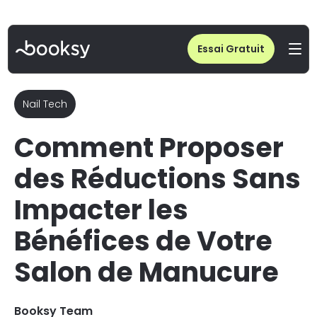
Home
/
Blog
/
Promotions Manucure : Boostez Ventes sans Baisser la Valeur
Essai Gratuit
Nail Tech
Comment Proposer
des Réductions Sans
Impacter les
Bénéfices de Votre
Salon de Manucure
Booksy Team