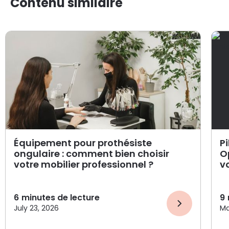
Contenu similaire
Équipement pour prothésiste
Pi
ongulaire : comment bien choisir
O
votre mobilier professionnel ?
v
6
minutes de lecture
9
July 23, 2026
Ma