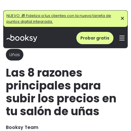
Home
/
Blog
/
8 Señales de que es Momento de Subir los Precios en tu Salón de Uñas
NUEVO: 🎁 Fideliza a tus clientes con la nueva tarjeta de
×
puntos digital integrada.
Probar gratis
Uñas
Las 8 razones
principales para
subir los precios en
tu salón de uñas
Booksy Team