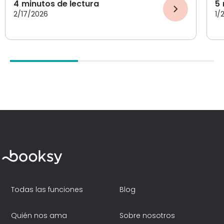
4
minutos de lectura
5
2/17/2026
1/
Todas las funciones
Blog
Quién nos ama
Sobre nosotros