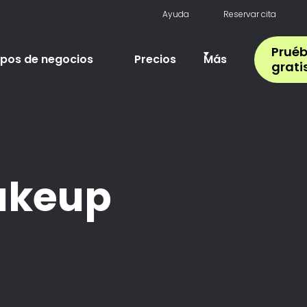
Ayuda
Reservar cita
Pruéb
ipos de negocios
Precios
Más
grati
keup