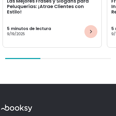
Las Mejores Frases y Slogans para
F
Peluquerías: ¡Atrae Clientes con
I
Estilo!
R
5
minutos de lectura
5
9/19/2025
9/