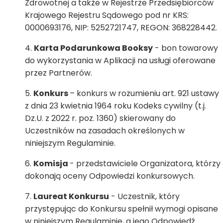
Zdrowotnej a także w Rejestrze Przedsiębiorców
Krajowego Rejestru Sądowego pod nr KRS:
0000693176, NIP: 5252721747, REGON: 368228442.
Karta Podarunkowa Booksy
- bon towarowy
do wykorzystania w Aplikacji na usługi oferowane
przez Partnerów.
Konkurs
– konkurs w rozumieniu art. 921 ustawy
z dnia 23 kwietnia 1964 roku Kodeks cywilny (t.j.
Dz.U. z 2022 r. poz. 1360) skierowany do
Uczestników na zasadach określonych w
niniejszym Regulaminie.
Komisja
- przedstawiciele Organizatora, którzy
dokonają oceny Odpowiedzi konkursowych.
Laureat Konkursu
- Uczestnik, który
przystępując do Konkursu spełnił wymogi opisane
w niniejszym Regulaminie, a jego Odpowiedź