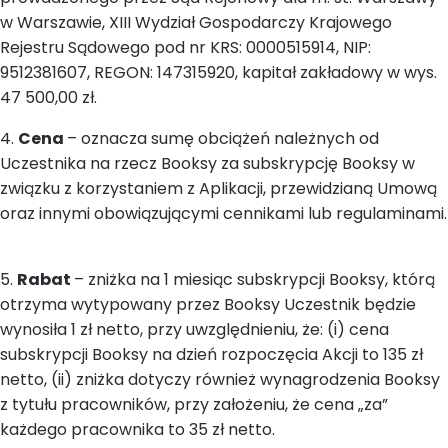
w Warszawie, XIII Wydział Gospodarczy Krajowego
Rejestru Sądowego pod nr KRS: 0000515914, NIP:
9512381607, REGON: 147315920, kapitał zakładowy w wys.
47 500,00 zł.
4.
Cena
– oznacza sumę obciążeń należnych od
Uczestnika na rzecz Booksy za subskrypcję Booksy w
związku z korzystaniem z Aplikacji, przewidzianą Umową
oraz innymi obowiązującymi cennikami lub regulaminami.
5.
Rabat
– zniżka na 1 miesiąc subskrypcji Booksy, którą
otrzyma wytypowany przez Booksy Uczestnik będzie
wynosiła 1 zł netto, przy uwzględnieniu, że: (i) cena
subskrypcji Booksy na dzień rozpoczęcia Akcji to 135 zł
netto, (ii) zniżka dotyczy również wynagrodzenia Booksy
z tytułu pracowników, przy założeniu, że cena „za”
każdego pracownika to 35 zł netto.