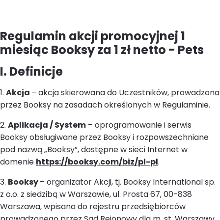
Regulamin akcji promocyjnej 1
miesiąc Booksy za 1 zł netto - Pets
I. Definicje
1.
Akcja
– akcja skierowana do Uczestników, prowadzona
przez Booksy na zasadach określonych w Regulaminie.
2.
Aplikacja / System
– oprogramowanie i serwis
Booksy obsługiwane przez Booksy i rozpowszechniane
pod nazwą „Booksy”, dostępne w sieci Internet w
domenie
https://booksy.com/biz/pl-pl
.
3.
Booksy
– organizator Akcji, tj. Booksy International sp.
z o.o. z siedzibą w Warszawie, ul. Prosta 67, 00-838
Warszawa, wpisana do rejestru przedsiębiorców
prowadzonego przez Sąd Rejonowy dla m. st. Warszawy